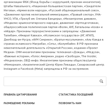
организации ФБК (Фонд борьбы с коррупцией, признан иноагентом),
Штабы Навального, «Национал-большевистская партия», «Свидетели
Иеговы», «Армия воли народа», «Русский общенациональный союз»,
«Движение против нелегальной иммиграции», «Правый сектор», УНА-
УНСО, УПА, «Тризуб им. Степана Бандеры», «Мизантропик дивижн»,
«Меджлис крымскотатарского народа», движение «Артподготовка»,
общероссийская политическая партия «Воля», АУЕ, батальоны «Азов» и
«Айдар». Признаны террористическими и запрещены: «Движение
Талибан», «Имарат Кавказ», «Исламское государство» (ИГ, ИГИЛ),
Джебхад-ан-Нусра, «АУМ Синрике», «Братья-мусульмане», «Аль-Каида в
странах исламского Магриба», «Сеть», «Колумбайн». В РФ признана
нежелательной деятельность «Открытой России», издания «Проект
Медиа». СМИ-иноагентами признаны: телеканал «Дождь», «Медуза»,
«Важные истории», «Голос Америки», радио «Свобода», The Insider,
«Медиазона», ОВД-инфо. Иноагентами признаны общество/центр
«Мемориал», «Аналитический Центр Юрия Левады», Сахаровский центр.
Instagram и Facebook (Metа) запрещены в РФ за экстремизм.
ПРАВИЛА ЦИТИРОВАНИЯ
СТАТИСТИКА ПОСЕЩЕНИЙ
РАЗМЕЩЕНИЕ РЕКЛАМЫ
ПОЗВОНИТЬ НАМ