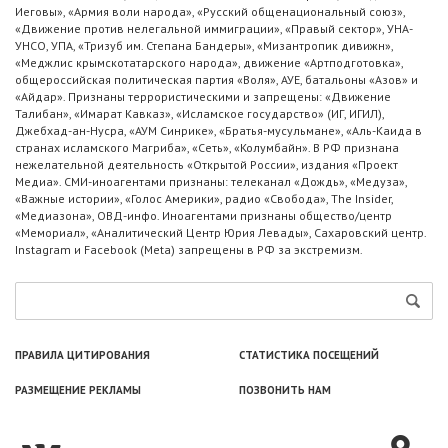
Иеговы», «Армия воли народа», «Русский общенациональный союз»,
«Движение против нелегальной иммиграции», «Правый сектор», УНА-
УНСО, УПА, «Тризуб им. Степана Бандеры», «Мизантропик дивижн»,
«Меджлис крымскотатарского народа», движение «Артподготовка»,
общероссийская политическая партия «Воля», АУЕ, батальоны «Азов» и
«Айдар». Признаны террористическими и запрещены: «Движение
Талибан», «Имарат Кавказ», «Исламское государство» (ИГ, ИГИЛ),
Джебхад-ан-Нусра, «АУМ Синрике», «Братья-мусульмане», «Аль-Каида в
странах исламского Магриба», «Сеть», «Колумбайн». В РФ признана
нежелательной деятельность «Открытой России», издания «Проект
Медиа». СМИ-иноагентами признаны: телеканал «Дождь», «Медуза»,
«Важные истории», «Голос Америки», радио «Свобода», The Insider,
«Медиазона», ОВД-инфо. Иноагентами признаны общество/центр
«Мемориал», «Аналитический Центр Юрия Левады», Сахаровский центр.
Instagram и Facebook (Metа) запрещены в РФ за экстремизм.
ПРАВИЛА ЦИТИРОВАНИЯ
СТАТИСТИКА ПОСЕЩЕНИЙ
РАЗМЕЩЕНИЕ РЕКЛАМЫ
ПОЗВОНИТЬ НАМ