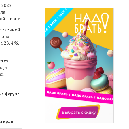
 2022
ала
ой жизни.
рственной
 она
а 28,4 %.
ются
юди
ы.
на форуме
м крае