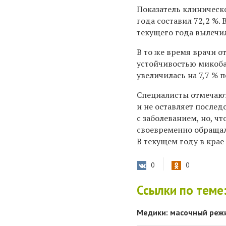
Показатель клиническ
года составил 72,2 %.
текущего года вылечи
В то же время врачи о
устойчивостью микоба
увеличилась на 7,7 % 
Специалисты отмечают
и не оставляет послед
с заболеванием, но, ч
своевременно обраща
В текущем году в крае
0
0
Ссылки по теме
Медики: масочный режи