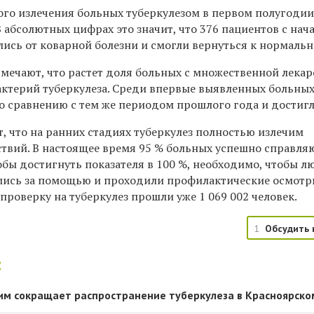
ого излечения больных туберкулезом в первом полугодии
 В абсолютных цифрах это значит, что 376 пациентов с нач
лись от коварной болезни и смогли вернуться к нормальн
тмечают, что растет доля больных с множественной лека
ктерий туберкулеза. Среди впервые выявленных больных
по сравнению с тем же периодом прошлого года и достигл
, что на ранних стадиях туберкулез полностью излечим
ствий. В настоящее время 95 % больных успешно справля
тобы достигнуть показателя в 100 %, необходимо, чтобы л
лись за помощью и проходили профилактические осмотр
 проверку на туберкулез прошли уже 1 069 002 человек.
1
Обсудить 
:
м сокращает распространение туберкулеза в Красноярско