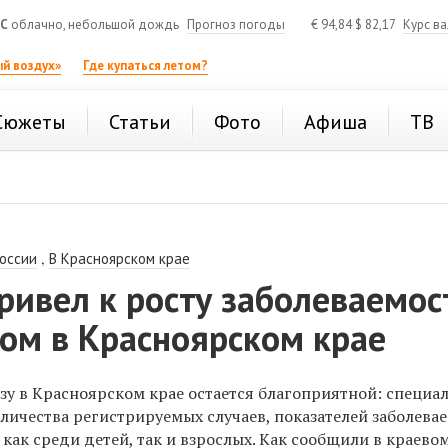
°C
облачно, небольшой дождь
Прогноз погоды
€
94,84
$
82,17
Курс в
й воздух»
Где купаться летом?
Сюжеты
Статьи
Фото
Афиша
ТВ
,
России
В Красноярском крае
ривел к росту заболеваемос
ом в Красноярском крае
зу в Красноярском крае остается благоприятной: специа
личества регистрируемых случаев, показателей заболева
как среди детей, так и взрослых. Как сообщили в краево