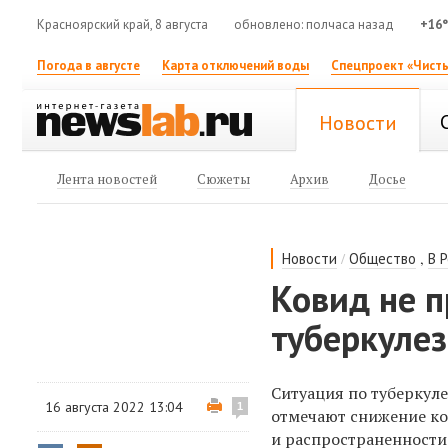
Красноярский край, 8 августа
обновлено: полчаса назад
+16
Погода в августе
Карта отключений воды
Спецпроект «Чисты
Новости
Лента новостей
Сюжеты
Архив
Досье
/
,
Новости
Общество
В 
Ковид не п
туберкулез
Ситуация по туберкуле
16 августа 2022 13:04
1
отмечают снижение ко
и распространенности 