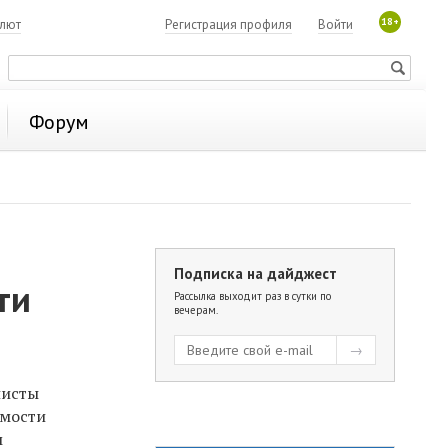
18+
алют
Регистрация профиля
Войти
Форум
Подписка на дайджест
ти
Рассылка выходит раз в сутки по
вечерам.
листы
емости
м