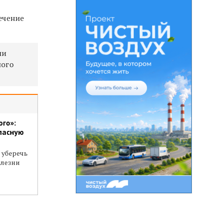
ечение
ли
ного
ого»:
опасную
 уберечь
олезни