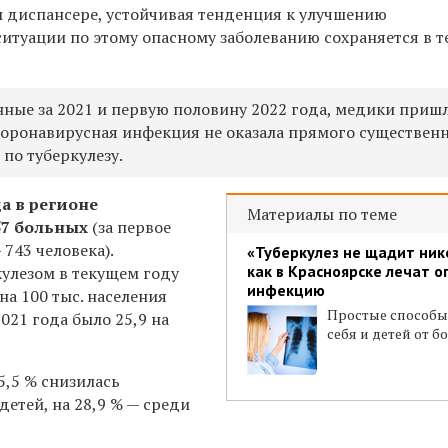
 диспансере, устойчивая тенденция к улучшению
итуации по этому опасному заболеванию сохраняется в т
ные за 2021 и первую половину 2022 года, медики приш
 коронавирусная инфекция не оказала прямого существен
по туберкулезу.
да в регионе
Материалы по теме
57 больных
(за первое
 743 человека).
«Туберкулез не щадит ник
как в Красноярске лечат 
кулезом в текущем году
инфекцию
на 100 тыс. населения
Простые способы
021 года было 25,9 на
себя и детей от б
5,5 % снизилась
детей, на 28,9 % — среди