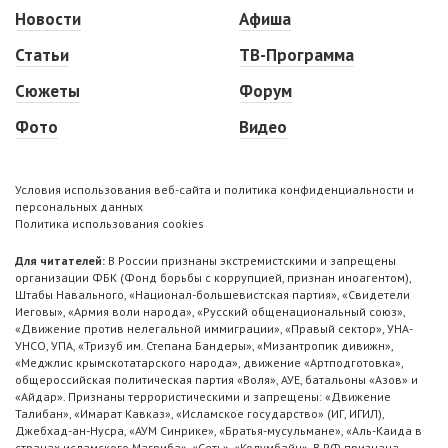
Новости
Афиша
Статьи
ТВ-Программа
Сюжеты
Форум
Фото
Видео
Условия использования веб-сайта и политика конфиденциальности и
персональных данных
Политика использования cookies
Для читателей:
В России признаны экстремистскими и запрещены
организации ФБК (Фонд борьбы с коррупцией, признан иноагентом),
Штабы Навального, «Национал-большевистская партия», «Свидетели
Иеговы», «Армия воли народа», «Русский общенациональный союз»,
«Движение против нелегальной иммиграции», «Правый сектор», УНА-
УНСО, УПА, «Тризуб им. Степана Бандеры», «Мизантропик дивижн»,
«Меджлис крымскотатарского народа», движение «Артподготовка»,
общероссийская политическая партия «Воля», АУЕ, батальоны «Азов» и
«Айдар». Признаны террористическими и запрещены: «Движение
Талибан», «Имарат Кавказ», «Исламское государство» (ИГ, ИГИЛ),
Джебхад-ан-Нусра, «АУМ Синрике», «Братья-мусульмане», «Аль-Каида в
странах исламского Магриба», «Сеть», «Колумбайн». В РФ признана