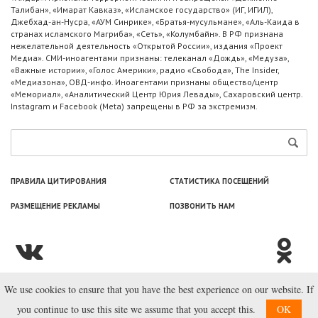
Талибан», «Имарат Кавказ», «Исламское государство» (ИГ, ИГИЛ),
Джебхад-ан-Нусра, «АУМ Синрике», «Братья-мусульмане», «Аль-Каида в
странах исламского Магриба», «Сеть», «Колумбайн». В РФ признана
нежелательной деятельность «Открытой России», издания «Проект
Медиа». СМИ-иноагентами признаны: телеканал «Дождь», «Медуза»,
«Важные истории», «Голос Америки», радио «Свобода», The Insider,
«Медиазона», ОВД-инфо. Иноагентами признаны общество/центр
«Мемориал», «Аналитический Центр Юрия Левады», Сахаровский центр.
Instagram и Facebook (Metа) запрещены в РФ за экстремизм.
ПРАВИЛА ЦИТИРОВАНИЯ
СТАТИСТИКА ПОСЕЩЕНИЙ
РАЗМЕЩЕНИЕ РЕКЛАМЫ
ПОЗВОНИТЬ НАМ
We use cookies to ensure that you have the best experience on our website. If
© ООО «Лаборатория Новоcтей», 2003—2026.
you continue to use this site we assume that you accept this.
OK