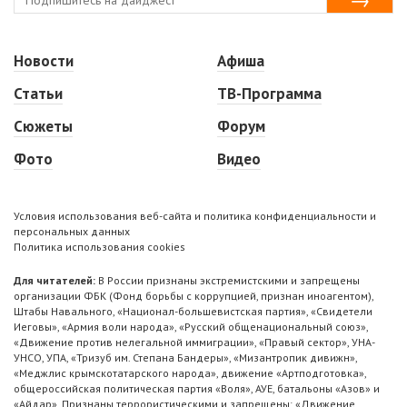
Новости
Афиша
Статьи
ТВ-Программа
Сюжеты
Форум
Фото
Видео
Условия использования веб-сайта и политика конфиденциальности и
персональных данных
Политика использования cookies
Для читателей:
В России признаны экстремистскими и запрещены
организации ФБК (Фонд борьбы с коррупцией, признан иноагентом),
Штабы Навального, «Национал-большевистская партия», «Свидетели
Иеговы», «Армия воли народа», «Русский общенациональный союз»,
«Движение против нелегальной иммиграции», «Правый сектор», УНА-
УНСО, УПА, «Тризуб им. Степана Бандеры», «Мизантропик дивижн»,
«Меджлис крымскотатарского народа», движение «Артподготовка»,
общероссийская политическая партия «Воля», АУЕ, батальоны «Азов» и
«Айдар». Признаны террористическими и запрещены: «Движение