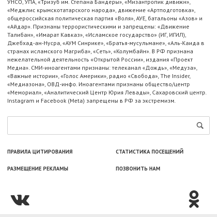
УНСО, УПА, «Тризуб им. Степана Бандеры», «Мизантропик дивижн»,
«Меджлис крымскотатарского народа», движение «Артподготовка»,
общероссийская политическая партия «Воля», АУЕ, батальоны «Азов» и
«Айдар». Признаны террористическими и запрещены: «Движение
Талибан», «Имарат Кавказ», «Исламское государство» (ИГ, ИГИЛ),
Джебхад-ан-Нусра, «АУМ Синрике», «Братья-мусульмане», «Аль-Каида в
странах исламского Магриба», «Сеть», «Колумбайн». В РФ признана
нежелательной деятельность «Открытой России», издания «Проект
Медиа». СМИ-иноагентами признаны: телеканал «Дождь», «Медуза»,
«Важные истории», «Голос Америки», радио «Свобода», The Insider,
«Медиазона», ОВД-инфо. Иноагентами признаны общество/центр
«Мемориал», «Аналитический Центр Юрия Левады», Сахаровский центр.
Instagram и Facebook (Metа) запрещены в РФ за экстремизм.
ПРАВИЛА ЦИТИРОВАНИЯ
СТАТИСТИКА ПОСЕЩЕНИЙ
РАЗМЕЩЕНИЕ РЕКЛАМЫ
ПОЗВОНИТЬ НАМ