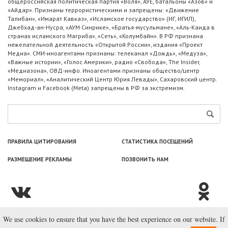
общероссийская политическая партия «Воля», АУЕ, батальоны «Азов» и
«Айдар». Признаны террористическими и запрещены: «Движение
Талибан», «Имарат Кавказ», «Исламское государство» (ИГ, ИГИЛ),
Джебхад-ан-Нусра, «АУМ Синрике», «Братья-мусульмане», «Аль-Каида в
странах исламского Магриба», «Сеть», «Колумбайн». В РФ признана
нежелательной деятельность «Открытой России», издания «Проект
Медиа». СМИ-иноагентами признаны: телеканал «Дождь», «Медуза»,
«Важные истории», «Голос Америки», радио «Свобода», The Insider,
«Медиазона», ОВД-инфо. Иноагентами признаны общество/центр
«Мемориал», «Аналитический Центр Юрия Левады», Сахаровский центр.
Instagram и Facebook (Metа) запрещены в РФ за экстремизм.
ПРАВИЛА ЦИТИРОВАНИЯ
СТАТИСТИКА ПОСЕЩЕНИЙ
РАЗМЕЩЕНИЕ РЕКЛАМЫ
ПОЗВОНИТЬ НАМ
We use cookies to ensure that you have the best experience on our website. If
© ООО «Лаборатория Новоcтей», 2003—2026.