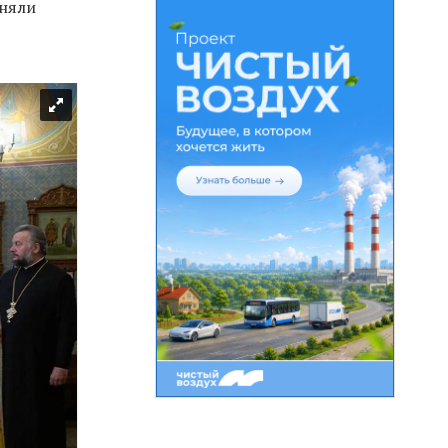
иняли