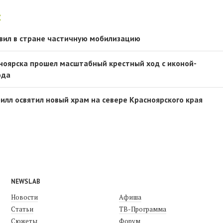
:
вил в стране частичную мобилизацию
оярска прошел масштабный крестный ход с иконой-
ода
илл освятил новый храм на севере Красноярского края
NEWSLAB
Новости
Афиша
Статьи
ТВ-Программа
Сюжеты
Форум