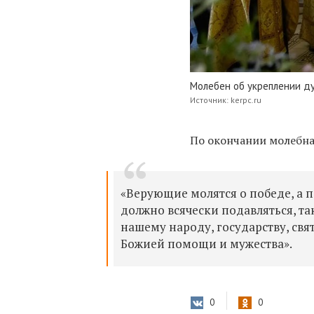
Молебен об укреплении ду
Источник: kerpc.ru
По окончании молебна
«Верующие молятся о победе, а п
должно всячески подавляться, та
нашему народу, государству, св
Божией помощи и мужества».
0
0