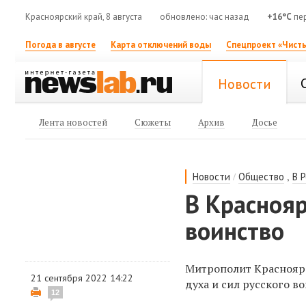
Красноярский край, 8 августа
обновлено: час назад
+16°C
пе
Погода в августе
Карта отключений воды
Спецпроект «Чисты
Новости
Лента новостей
Сюжеты
Архив
Досье
/
,
Новости
Общество
В 
В Краснояр
воинство
Митрополит Краснояр
21 сентября 2022 14:22
духа и сил русского во
12