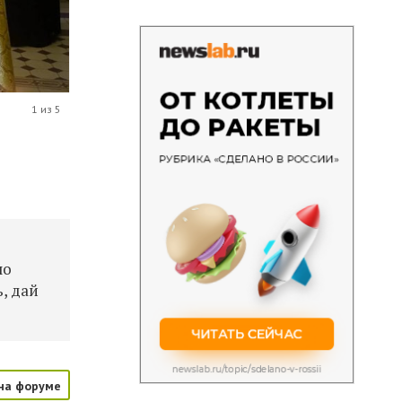
1 из 5
ло
, дай
на форуме