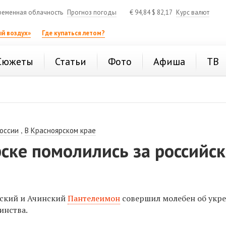
ременная облачность
Прогноз погоды
€
94,84
$
82,17
Курс валют
й воздух»
Где купаться летом?
Сюжеты
Статьи
Фото
Афиша
ТВ
,
России
В Красноярском крае
ске помолились за российс
ский и Ачинский
Пантелеимон
совершил молебен об укр
инства.