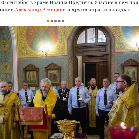
20 сентября в храме Иоанна Предтечи. Участие в нем пр
олиции
Александр Речицкий
и другие стражи порядка.