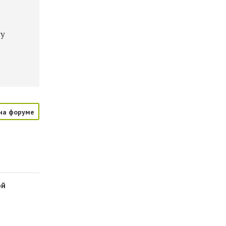
ду
на форуме
ой