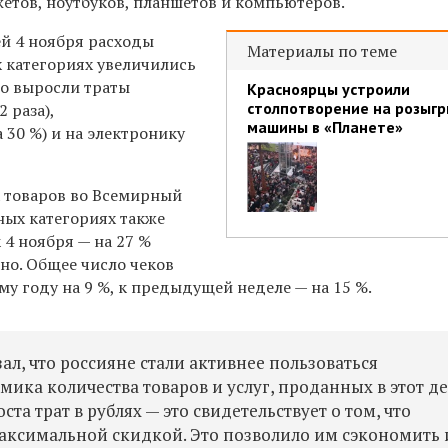
етов, ноутбуков, планшетов и компьютеров.
ей 4 ноября расходы
Материалы по теме
х категориях увеличились
но выросли траты
Красноярцы устроили
столпотворение на розыг
2 раза),
машины в «Планете»
 30 %) и на электронику
 товаров во Всемирный
ных категориях также
 4 ноября — на 27 %
нно. Общее число чеков
у году на 9 %, к предыдущей неделе — на 15 %.
л, что россияне стали активнее пользоваться
ика количества товаров и услуг, проданных в этот де
ста трат в рублях — это свидетельствует о том, что
аксимальной скидкой. Это позволило им сэкономить 