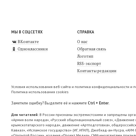
МЫ В СОЦСЕТЯХ
СПРАВКА
ВКонтакте
О нас
Одноклассники
Обратная связь
Логотип
RSS-экспорт
Контакты редакции
Условия использования веб-сайта и политика конфиденциальности и 
Политика использования cookies
Заметили ошибку? Выделите её и нажмите
Ctrl + Enter
.
Для читателей:
В России признаны экстремистскими и запрещены орга
«Армия воли народа», «Русский общенациональный союз», «Движение п
крымскотатарского народа», движение «Артподготовка», общероссийск
Кавказ», «Исламское государство» (ИГ, ИГИЛ), Джебхад-ан-Нусра, «АУМ
«Открытой России», издания «Проект Медиа». СМИ-иноагентами признан