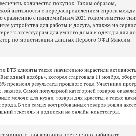
 увеличить количество покупок. Таким образом,
ской активности с перераспределением спроса между
по сравнению с пандемийным 2021 годом заметно сни
ные устройства для работы и досуга, а также на серви
терес к аксессуарам для умного дома и одежды для д
ектор по монетизации данных Первого ОФД Максим
ти ВТБ клиенты также значительно нарастили активность
Выгодный ноябрь», которая стартовала 11 ноября, оборо
28% превысил результаты прошлого года. Участники про
. заказов. Самой популярной категорией товаров оказала
зные мелочи для кухни, товары для красоты, а также дач
огорода. В топ самых востребованных товаров вошли аксе
шний текстиль и подписки на онлайн-кинотеатры.
Всемирного дня шопинга постепенно набирают