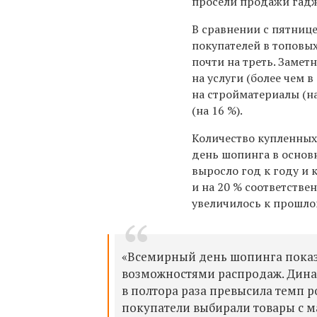
просели продажи гадж
В сравнении с пятниц
покупателей в топовы
почти на треть. Замет
на услуги (более чем в 
на стройматериалы (на
(на 16 %).
Количество купленных
день шопинга в основ
выросло год к году и к
и на 20 % соответстве
увеличилось к прошлом
«Всемирный день шопинга показа
возможностями распродаж. Динам
в полтора раза превысила темп ро
покупатели выбирали товары с м