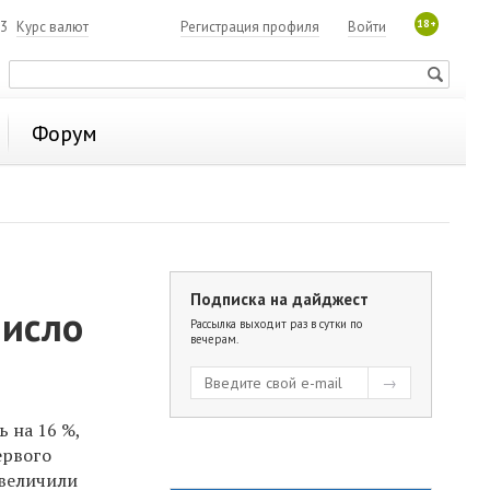
18+
93
Курс валют
Регистрация профиля
Войти
Форум
Подписка на дайджест
число
Рассылка выходит раз в сутки по
вечерам.
 на 16 %,
ервого
увеличили