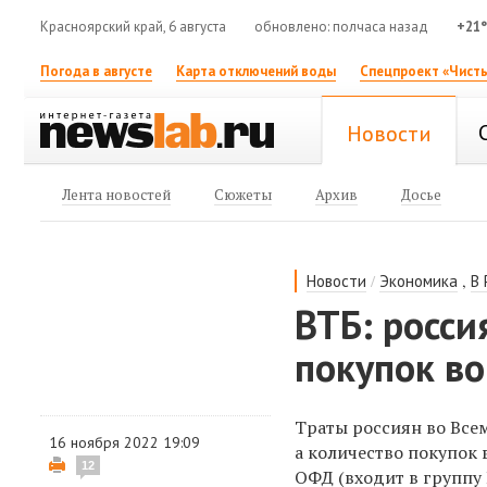
Красноярский край, 6 августа
обновлено: полчаса назад
+21
Погода в августе
Карта отключений воды
Спецпроект «Чисты
Новости
Лента новостей
Сюжеты
Архив
Досье
/
,
Новости
Экономика
В 
ВТБ: росси
покупок в
Траты россиян во Все
16 ноября 2022 19:09
а количество покупок 
12
ОФД (входит в группу