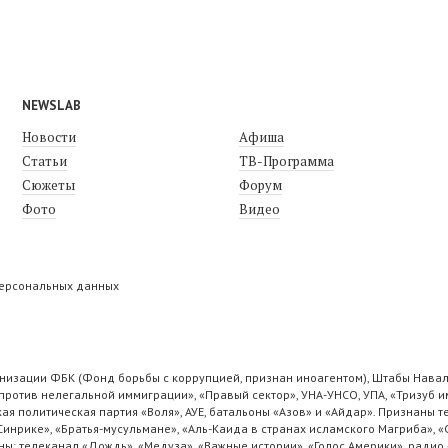
NEWSLAB
Новости
Афиша
Статьи
ТВ-Программа
Сюжеты
Форум
Фото
Видео
персональных данных
низации ФБК (Фонд борьбы с коррупцией, признан иноагентом), Штабы Навал
ротив нелегальной иммиграции», «Правый сектор», УНА-УНСО, УПА, «Тризуб и
ая политическая партия «Воля», АУЕ, батальоны «Азов» и «Айдар». Признаны
 Синрике», «Братья-мусульмане», «Аль-Каида в странах исламского Магриба», 
ы: телеканал «Дождь», «Медуза», «Важные истории», «Голос Америки», радио 