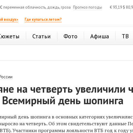
°C
переменная облачность, дождь, гроза
Прогноз погоды
€
93,19
$
80,
й воздух»
Где купаться летом?
Сюжеты
Статьи
Фото
Афиша
ТВ
России
яне на четверть увеличили 
о Всемирный день шопинга
мирный день шопинга в основных категориях увеличились
выросло на четверть. Об этом свидетельствуют данные П
 ВТБ). Участники программы лояльности ВТБ год к году 