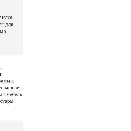
зился
сы для
ома
.
т
граммы
сь мелкая
ная мебель
ссуары