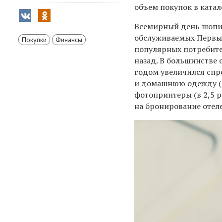
объем покупок в катал
Всемирный день шопинг
обслуживаемых Первым
Покупки
Финансы
популярных потребител
назад. В большинстве
годом увеличился спро
и домашнюю одежду (в 
фотопринтеры (в 2,5 ра
на бронирование отелей