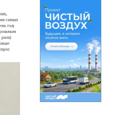
нах,
еми самых
ень год
 прошлым
 раза)
ровые
спрос