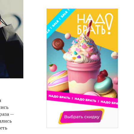
и
лись
раза —
ились
еть