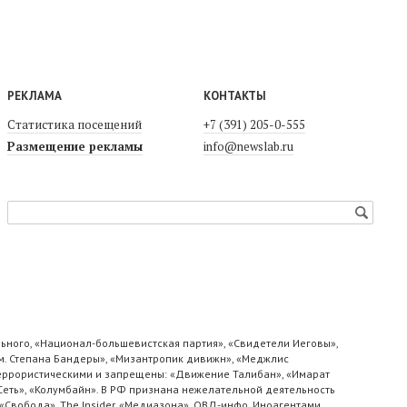
РЕКЛАМА
КОНТАКТЫ
Статистика посещений
+7 (391) 205-0-555
Размещение рекламы
info@newslab.ru
ьного, «Национал-большевистская партия», «Свидетели Иеговы»,
м. Степана Бандеры», «Мизантропик дивижн», «Меджлис
 террористическими и запрещены: «Движение Талибан», «Имарат
«Сеть», «Колумбайн». В РФ признана нежелательной деятельность
«Свобода», The Insider, «Медиазона», ОВД-инфо. Иноагентами