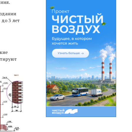
ания.
 здании
 до 3 лет
ские
нтируют