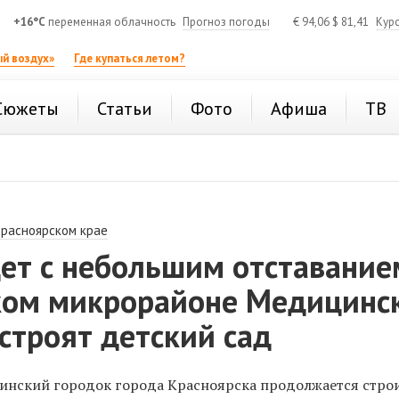
+16°C
переменная облачность
Прогноз погоды
€
94,06
$
81,41
Кур
й воздух»
Где купаться летом?
Сюжеты
Статьи
Фото
Афиша
ТВ
Красноярском крае
ет с небольшим отставание
ком микрорайоне Медицинс
строят детский сад
нский городок города Красноярска продолжается стро