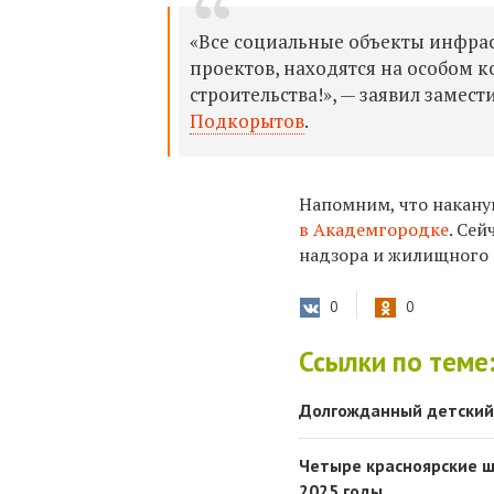
«Все социальные объекты инфрас
проектов, находятся на особом к
строительства!», — заявил замес
Подкорытов
.
Напомним, что накану
в Академгородке
. Се
надзора и жилищного 
0
0
Ссылки по теме
Долгожданный детский 
Четыре красноярские ш
2025 годы