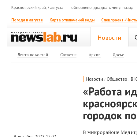
Красноярский край, 7 августа
обновлено: двадцать минут назад
Погода в августе
Карта отключений воды
Спецпроект «Чисты
Новости
Лента новостей
Сюжеты
Архив
Досье
/
,
Новости
Общество
В 
«Работа ид
красноярс
городок по
В микрорайоне Медици
9 декабря 2022 12:02