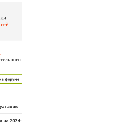
оки
ксей
а
ительного
на форуме
луатацию
а на 2024-