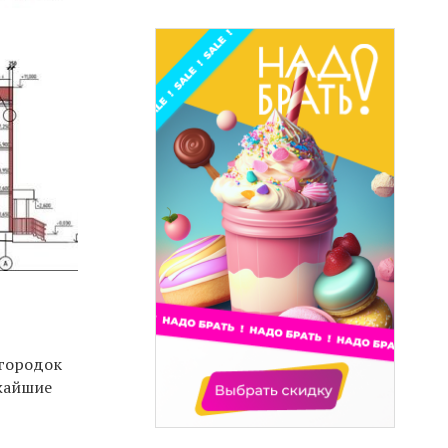
 городок
жайшие