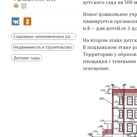
детского сада на 300 
3
Новое дошкольное учр
планируется организова
и 8 — для детей от 3 до
Социально-экономическое развитие Красноярского края
На втором этаже детс
В подвальном этаже р
Недвижимость и строительство
Территорию у образов
Детские сады
площадки с теневыми 
освещение.