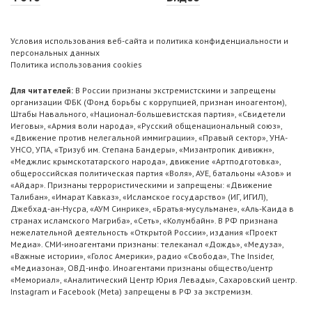
Условия использования веб-сайта и политика конфиденциальности и
персональных данных
Политика использования cookies
Для читателей:
В России признаны экстремистскими и запрещены
организации ФБК (Фонд борьбы с коррупцией, признан иноагентом),
Штабы Навального, «Национал-большевистская партия», «Свидетели
Иеговы», «Армия воли народа», «Русский общенациональный союз»,
«Движение против нелегальной иммиграции», «Правый сектор», УНА-
УНСО, УПА, «Тризуб им. Степана Бандеры», «Мизантропик дивижн»,
«Меджлис крымскотатарского народа», движение «Артподготовка»,
общероссийская политическая партия «Воля», АУЕ, батальоны «Азов» и
«Айдар». Признаны террористическими и запрещены: «Движение
Талибан», «Имарат Кавказ», «Исламское государство» (ИГ, ИГИЛ),
Джебхад-ан-Нусра, «АУМ Синрике», «Братья-мусульмане», «Аль-Каида в
странах исламского Магриба», «Сеть», «Колумбайн». В РФ признана
нежелательной деятельность «Открытой России», издания «Проект
Медиа». СМИ-иноагентами признаны: телеканал «Дождь», «Медуза»,
«Важные истории», «Голос Америки», радио «Свобода», The Insider,
«Медиазона», ОВД-инфо. Иноагентами признаны общество/центр
«Мемориал», «Аналитический Центр Юрия Левады», Сахаровский центр.
Instagram и Facebook (Metа) запрещены в РФ за экстремизм.