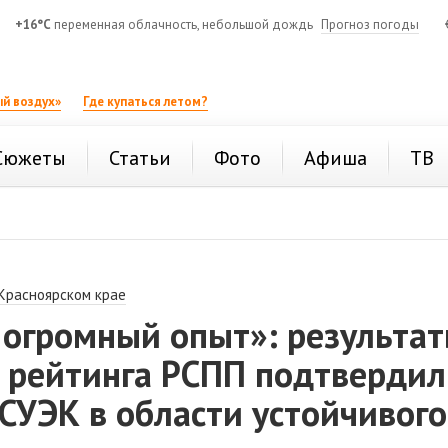
+16°C
переменная облачность, небольшой дождь
Прогноз погоды
й воздух»
Где купаться летом?
Сюжеты
Статьи
Фото
Афиша
ТВ
 Красноярском крае
 огромный опыт»: результа
и рейтинга РСПП подтверди
СУЭК в области устойчивого