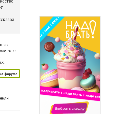
жество
ют
ссказал
нгах
оме того
х
ах.
на форуме
лнили