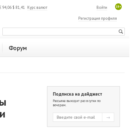
18+
€
94,06
$
81,41
Курс валют
Войти
Регистрация профиля
Форум
Подписка на дайджест
ты
Рассылка выходит раз в сутки по
вечерам.
ли