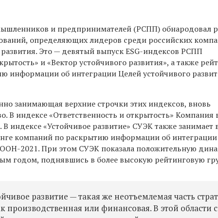
мышленников и предпринимателей (РСПП) обнародовал р
ований, определяющих лидеров среди российских комп
о развития. Это — девятый выпуск ESG-индексов РСПП
крытость» и «Вектор устойчивого развития», а также рей
ю информации об интеграции Целей устойчивого разви
енно занимающая верхние строчки этих индексов, вновь
о. В индексе «Ответственность и открытость» Компания
. В индексе «Устойчивое развитие» СУЭК также занимает
тинге компаний по раскрытию информации об интеграции
 ООН-2021. При этом СУЭК показала положительную дин
ым годом, поднявшись в более высокую рейтинговую гр
ойчивое развитие — такая же неотъемлемая часть стра
к производственная или финансовая. В этой области 