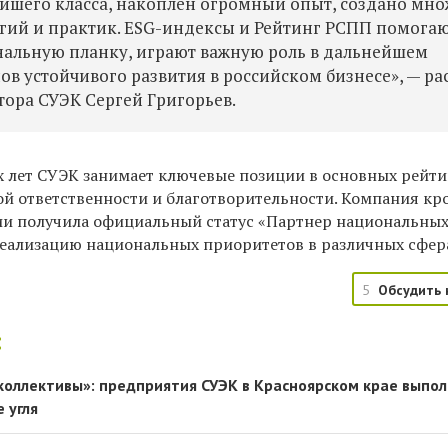
йшего класса, накоплен огромный опыт, создано мно
гий и практик. ESG-индексы и Рейтинг РСПП помога
альную планку, играют важную роль в дальнейшем
в устойчивого развития в российском бизнесе», — ра
тора СУЭК Сергей Григорьев.
 лет СУЭК занимает ключевые позиции в основных рейти
ой ответственности и благотворительности. Компания кр
сии получила официальный статус «Партнер национальны
 реализацию национальных приоритетов в различных сфер
5
Обсудить 
:
коллективы»: предприятия СУЭК в Красноярском крае выпо
 угля