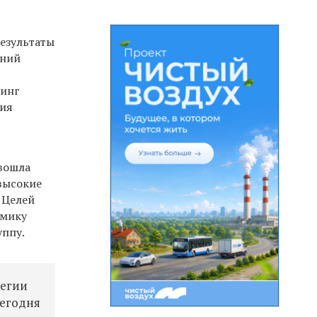
езультаты
аний
тинг
тия
 вошла
 высокие
 Целей
амику
уппу.
тегии
сегодня