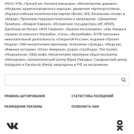
УНСО, УПА, «Тризуб им. Степана Бандеры», «Мизантропик дивижн»,
«Меджлис крымскотатарского народа», движение «Артподготовка»,
общероссийская политическая партия «Воля», АУЕ, батальоны «Азов» и
«Айдар». Признаны террористическими и запрещены: «Движение
Талибан», «Имарат Кавказ», «Исламское государство» (ИГ, ИГИЛ),
Джебхад-ан-Нусра, «АУМ Синрике», «Братья-мусульмане», «Аль-Каида в
странах исламского Магриба», «Сеть», «Колумбайн». В РФ признана
нежелательной деятельность «Открытой России», издания «Проект
Медиа». СМИ-иноагентами признаны: телеканал «Дождь», «Медуза»,
«Важные истории», «Голос Америки», радио «Свобода», The Insider,
«Медиазона», ОВД-инфо. Иноагентами признаны общество/центр
«Мемориал», «Аналитический Центр Юрия Левады», Сахаровский центр.
Instagram и Facebook (Metа) запрещены в РФ за экстремизм.
ПРАВИЛА ЦИТИРОВАНИЯ
СТАТИСТИКА ПОСЕЩЕНИЙ
РАЗМЕЩЕНИЕ РЕКЛАМЫ
ПОЗВОНИТЬ НАМ