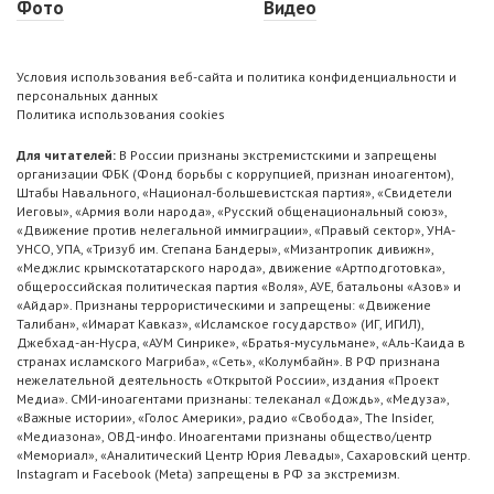
Фото
Видео
Условия использования веб-сайта и политика конфиденциальности и
персональных данных
Политика использования cookies
Для читателей:
В России признаны экстремистскими и запрещены
организации ФБК (Фонд борьбы с коррупцией, признан иноагентом),
Штабы Навального, «Национал-большевистская партия», «Свидетели
Иеговы», «Армия воли народа», «Русский общенациональный союз»,
«Движение против нелегальной иммиграции», «Правый сектор», УНА-
УНСО, УПА, «Тризуб им. Степана Бандеры», «Мизантропик дивижн»,
«Меджлис крымскотатарского народа», движение «Артподготовка»,
общероссийская политическая партия «Воля», АУЕ, батальоны «Азов» и
«Айдар». Признаны террористическими и запрещены: «Движение
Талибан», «Имарат Кавказ», «Исламское государство» (ИГ, ИГИЛ),
Джебхад-ан-Нусра, «АУМ Синрике», «Братья-мусульмане», «Аль-Каида в
странах исламского Магриба», «Сеть», «Колумбайн». В РФ признана
нежелательной деятельность «Открытой России», издания «Проект
Медиа». СМИ-иноагентами признаны: телеканал «Дождь», «Медуза»,
«Важные истории», «Голос Америки», радио «Свобода», The Insider,
«Медиазона», ОВД-инфо. Иноагентами признаны общество/центр
«Мемориал», «Аналитический Центр Юрия Левады», Сахаровский центр.
Instagram и Facebook (Metа) запрещены в РФ за экстремизм.