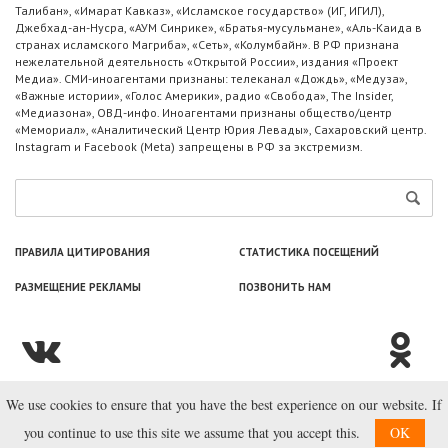
Талибан», «Имарат Кавказ», «Исламское государство» (ИГ, ИГИЛ),
Джебхад-ан-Нусра, «АУМ Синрике», «Братья-мусульмане», «Аль-Каида в
странах исламского Магриба», «Сеть», «Колумбайн». В РФ признана
нежелательной деятельность «Открытой России», издания «Проект
Медиа». СМИ-иноагентами признаны: телеканал «Дождь», «Медуза»,
«Важные истории», «Голос Америки», радио «Свобода», The Insider,
«Медиазона», ОВД-инфо. Иноагентами признаны общество/центр
«Мемориал», «Аналитический Центр Юрия Левады», Сахаровский центр.
Instagram и Facebook (Metа) запрещены в РФ за экстремизм.
ПРАВИЛА ЦИТИРОВАНИЯ
СТАТИСТИКА ПОСЕЩЕНИЙ
РАЗМЕЩЕНИЕ РЕКЛАМЫ
ПОЗВОНИТЬ НАМ
We use cookies to ensure that you have the best experience on our website. If
© ООО «Лаборатория Новоcтей», 2003—2026.
you continue to use this site we assume that you accept this.
OK