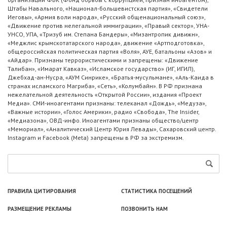
Штабы Навального, «Национал-большевистская партия», «Свидетели
Иеговы», «Армия воли народа», «Русский общенациональный союз»,
«Движение против нелегальной иммиграции», «Правый сектор», УНА-
УНСО, УПА, «Тризуб им. Степана Бандеры», «Мизантропик дивижн»,
«Меджлис крымскотатарского народа», движение «Артподготовка»,
общероссийская политическая партия «Воля», АУЕ, батальоны «Азов» и
«Айдар». Признаны террористическими и запрещены: «Движение
Талибан», «Имарат Кавказ», «Исламское государство» (ИГ, ИГИЛ),
Джебхад-ан-Нусра, «АУМ Синрике», «Братья-мусульмане», «Аль-Каида в
странах исламского Магриба», «Сеть», «Колумбайн». В РФ признана
нежелательной деятельность «Открытой России», издания «Проект
Медиа». СМИ-иноагентами признаны: телеканал «Дождь», «Медуза»,
«Важные истории», «Голос Америки», радио «Свобода», The Insider,
«Медиазона», ОВД-инфо. Иноагентами признаны общество/центр
«Мемориал», «Аналитический Центр Юрия Левады», Сахаровский центр.
Instagram и Facebook (Metа) запрещены в РФ за экстремизм.
ПРАВИЛА ЦИТИРОВАНИЯ
СТАТИСТИКА ПОСЕЩЕНИЙ
РАЗМЕЩЕНИЕ РЕКЛАМЫ
ПОЗВОНИТЬ НАМ