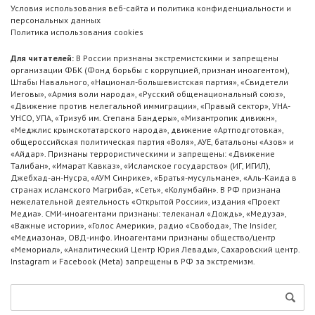
Условия использования веб-сайта и политика конфиденциальности и
персональных данных
Политика использования cookies
Для читателей:
В России признаны экстремистскими и запрещены
организации ФБК (Фонд борьбы с коррупцией, признан иноагентом),
Штабы Навального, «Национал-большевистская партия», «Свидетели
Иеговы», «Армия воли народа», «Русский общенациональный союз»,
«Движение против нелегальной иммиграции», «Правый сектор», УНА-
УНСО, УПА, «Тризуб им. Степана Бандеры», «Мизантропик дивижн»,
«Меджлис крымскотатарского народа», движение «Артподготовка»,
общероссийская политическая партия «Воля», АУЕ, батальоны «Азов» и
«Айдар». Признаны террористическими и запрещены: «Движение
Талибан», «Имарат Кавказ», «Исламское государство» (ИГ, ИГИЛ),
Джебхад-ан-Нусра, «АУМ Синрике», «Братья-мусульмане», «Аль-Каида в
странах исламского Магриба», «Сеть», «Колумбайн». В РФ признана
нежелательной деятельность «Открытой России», издания «Проект
Медиа». СМИ-иноагентами признаны: телеканал «Дождь», «Медуза»,
«Важные истории», «Голос Америки», радио «Свобода», The Insider,
«Медиазона», ОВД-инфо. Иноагентами признаны общество/центр
«Мемориал», «Аналитический Центр Юрия Левады», Сахаровский центр.
Instagram и Facebook (Metа) запрещены в РФ за экстремизм.