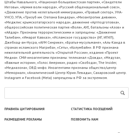
Штабы Навального, «Национал-большевистская партия», «Свидетели
Иеговы», «Армия воли народа», «Русский общенациональный союз»,
«Движение против нелегальной иммиграции», «Правый сектор», УНА-
УНСО, УПА, «Тризуб им. Степана Бандеры», «Мизантропик дивижн»,
«Меджлис крымскотатарского народа», движение «Артподготовка»,
общероссийская политическая партия «Воля», АУЕ, батальоны «Азов» и
«Айдар». Признаны террористическими и запрещены: «Движение
Талибан», «Имарат Кавказ», «Исламское государство» (ИГ, ИГИЛ),
Джебхад-ан-Нусра, «АУМ Синрике», «Братья-мусульмане», «Аль-Каида в
странах исламского Магриба», «Сеть», «Колумбайн». В РФ признана
нежелательной деятельность «Открытой России», издания «Проект
Медиа». СМИ-иноагентами признаны: телеканал «Дождь», «Медуза»,
«Важные истории», «Голос Америки», радио «Свобода», The Insider,
«Медиазона», ОВД-инфо. Иноагентами признаны общество/центр
«Мемориал», «Аналитический Центр Юрия Левады», Сахаровский центр.
Instagram и Facebook (Metа) запрещены в РФ за экстремизм.
ПРАВИЛА ЦИТИРОВАНИЯ
СТАТИСТИКА ПОСЕЩЕНИЙ
РАЗМЕЩЕНИЕ РЕКЛАМЫ
ПОЗВОНИТЬ НАМ