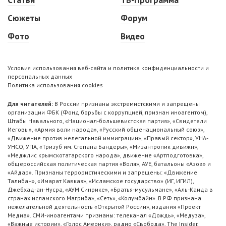
Статьи
ТВ-Программа
Сюжеты
Форум
Фото
Видео
Условия использования веб-сайта и политика конфиденциальности и
персональных данных
Политика использования cookies
Для читателей:
В России признаны экстремистскими и запрещены
организации ФБК (Фонд борьбы с коррупцией, признан иноагентом),
Штабы Навального, «Национал-большевистская партия», «Свидетели
Иеговы», «Армия воли народа», «Русский общенациональный союз»,
«Движение против нелегальной иммиграции», «Правый сектор», УНА-
УНСО, УПА, «Тризуб им. Степана Бандеры», «Мизантропик дивижн»,
«Меджлис крымскотатарского народа», движение «Артподготовка»,
общероссийская политическая партия «Воля», АУЕ, батальоны «Азов» и
«Айдар». Признаны террористическими и запрещены: «Движение
Талибан», «Имарат Кавказ», «Исламское государство» (ИГ, ИГИЛ),
Джебхад-ан-Нусра, «АУМ Синрике», «Братья-мусульмане», «Аль-Каида в
странах исламского Магриба», «Сеть», «Колумбайн». В РФ признана
нежелательной деятельность «Открытой России», издания «Проект
Медиа». СМИ-иноагентами признаны: телеканал «Дождь», «Медуза»,
«Важные истории», «Голос Америки», радио «Свобода», The Insider,