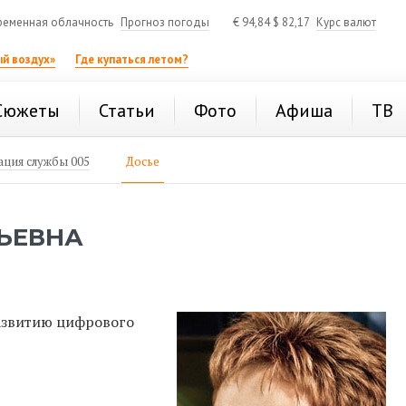
ременная облачность
Прогноз погоды
€
94,84
$
82,17
Курс валют
й воздух»
Где купаться летом?
Сюжеты
Статьи
Фото
Афиша
ТВ
ция службы 005
Досье
ЬЕВНА
развитию цифрового