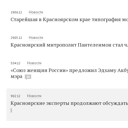
Новости
19.06.12
Старейшая в Красноярском крае типография м
Новости
29.05.12
Красноярский митрополит Пантелеимон стал ч
Новости
5.04.12
«Союз женщин России» предложил Эдхаму Акбу
мэра
38
Новости
9.02.12
Красноярские эксперты продолжают обсуждать 