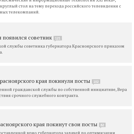
круглый стол на тему перехода российского телевидения с
ьных телекомпаний.
я появился советник
121
кой службы советника губернатора Красноярского приказом
а.
Красноярского края покинули посты
102
венной гражданской службы по собственной инициативе, Вера
йствия срочного служебного контракта.
асноярского края покинут свои посты
82
поставленной врио губернатора задачей по оптимизации