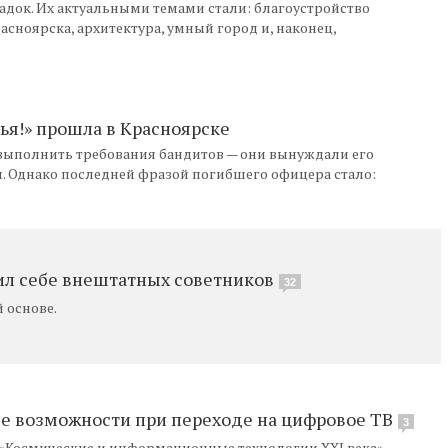
щадок. Их актуальными темами стали: благоустройство
асноярска, архитектура, умный город и, наконец,
тья!» прошла в Красноярске
 выполнить требования бандитов — они вынуждали его
л. Однако последней фразой погибшего офицера стало:
ил себе внештатных советников
32
 основе.
ие возможности при переходе на цифровое ТВ
3
«Космические и информационные технологии XXI века»,