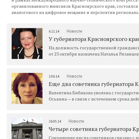
организованного минсвязи Красноярского края, состоялся 
аналогового на цифровое вещание и перспектив регионал
Новости
6.11.14
У губернатора Красноярского кра
На должность государственной гражданс
от 23 октября назначена Наталья Рязанцев
Новости
2.06.14
Еще два советника губернатора 
Валентина Бибикова уволена с государст
Оськина — в связи с истечением срока де
Новости
26.05.14
Четыре советника губернатора Кр
Сокращение числа советников связано с 