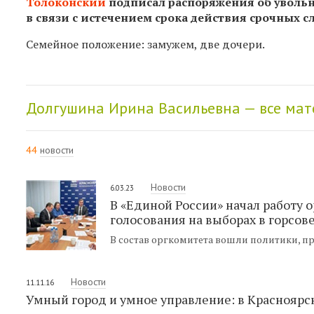
Толоконский
подписал распоряжения об увольн
в связи с истечением срока действия срочных с
Семейное положение: замужем, две дочери.
Долгушина Ирина Васильевна — все ма
44
новости
Новости
6.03.23
В «Единой России» начал работу
голосования на выборах в горсов
В состав оргкомитета вошли политики, п
Новости
11.11.16
Умный город и умное управление: в Красноярс