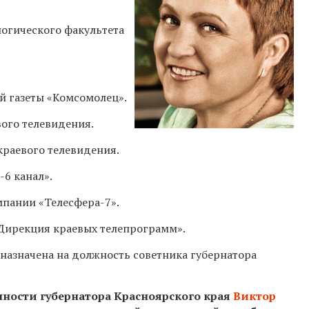
огического факультета
й газеты «Комсомолец».
ого телевидения.
краевого телевидения.
6 канал».
пании «Телесфера-7».
Дирекция краевых телепрограмм».
назначена на должность советника губернатора
нности губернатора Красноярского края
Виктор