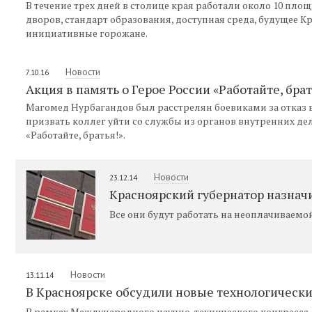
В течение трех дней в столице края работали около 10 пло
дворов, стандарт образования, доступная среда, будущее Кр
инициативные горожане.
Новости
7.10.16
Акция в память о Герое России «Работайте, бра
Магомед Нурбагандов был расстрелян боевиками за отказ
призвать коллег уйти со службы из органов внутренних де
«Работайте, братья!».
Новости
23.12.14
Красноярский губернатор назнач
Все они будут работать на неоплачиваемой
Новости
13.11.14
В Красноярске обсудили новые технологическ
В рамках Международного научно-технического конгресса 