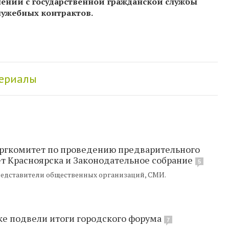
ении с государственной гражданской службы
лужебных контрактов.
териалы
 оргкомитет по проведению предварительного
ет Красноярска и Законодательное собрание
5
редставители общественных организаций, СМИ.
ке подвели итоги городского форума
7