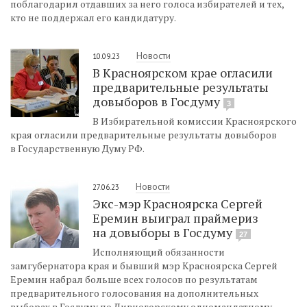
поблагодарил отдавших за него голоса избирателей и тех,
кто не поддержал его кандидатуру.
Новости
10.09.23
В Красноярском крае огласили
предварительные результаты
довыборов в Госдуму
3
В Избирательной комиссии Красноярского
края огласили предварительные результаты довыборов
в Государственную Думу РФ.
Новости
27.06.23
Экс-мэр Красноярска Сергей
Еремин выиграл праймериз
на довыборы в Госдуму
27
Исполняющий обязанности
замгубернатора края и бывший мэр Красноярска Сергей
Еремин набрал больше всех голосов по результатам
предварительного голосования на дополнительных
выборах в Госдуму по Дивногорскому одномандатному