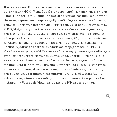
Для читателей:
В России признаны экстремистскими и запрещены
организации ФБК (Фонд борьбы с коррупцией, признан иноагентом),
Штабы Навального, «Национал-большевистская партия», «Свидетели
Иеговы», «Армия воли народа», «Русский общенациональный союз»,
«Движение против нелегальной иммиграции», «Правый сектор», УНА-
УНСО, УПА, «Тризуб им. Степана Бандеры», «Мизантропик дивижн»,
«Меджлис крымскотатарского народа», движение «Артподготовка»,
общероссийская политическая партия «Воля», АУЕ, батальоны «Азов» и
«Айдар». Признаны террористическими и запрещены: «Движение
Талибан», «Имарат Кавказ», «Исламское государство» (ИГ, ИГИЛ),
Джебхад-ан-Нусра, «АУМ Синрике», «Братья-мусульмане», «Аль-Каида в
странах исламского Магриба», «Сеть», «Колумбайн». В РФ признана
нежелательной деятельность «Открытой России», издания «Проект
Медиа». СМИ-иноагентами признаны: телеканал «Дождь», «Медуза»,
«Важные истории», «Голос Америки», радио «Свобода», The Insider,
«Медиазона», ОВД-инфо. Иноагентами признаны общество/центр
«Мемориал», «Аналитический Центр Юрия Левады», Сахаровский центр.
Instagram и Facebook (Metа) запрещены в РФ за экстремизм.
ПРАВИЛА ЦИТИРОВАНИЯ
СТАТИСТИКА ПОСЕЩЕНИЙ