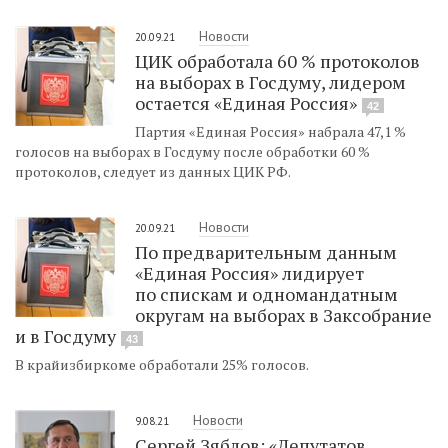
Новости
20.09.21
ЦИК обработала 60 % протоколов
на выборах в Госдуму, лидером
остается «Единая Россия»
42
Партия «Единая Россия» набрала 47,1 %
голосов на выборах в Госдуму после обработки 60 %
протоколов, следует из данных ЦИК РФ.
Новости
20.09.21
По предварительным данным
«Единая Россия» лидирует
по спискам и одномандатным
округам на выборах в Заксобрание
и в Госдуму
43
В крайизбиркоме обработали 25% голосов.
Новости
9.08.21
Сергей Зяблов: «Депутатов