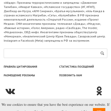
«Айдар». Признаны террористическими и запрещены: «Движение
Талибан», «Имарат Кавказ», «Исламское государство» (ИГ, ИГИЛ),
Джебхад-ан-Нусра, «АУМ Синрике», «Братья-мусульмане», «Аль-Каида в
странах исламского Магриба», «Сеть», «Колумбайн». В РФ признана
нежелательной деятельность «Открытой России», издания «Проект
Медиа». СМИ-иноагентами признаны: телеканал «Дождь», «Медуза»,
«Важные истории», «Голос Америки», радио «Свобода», The Insider,
«Медиазона», ОВД-инфо. Иноагентами признаны общество/центр
«Мемориал», «Аналитический Центр Юрия Левады», Сахаровский центр.
Instagram и Facebook (Metа) запрещены в РФ за экстремизм.
ПРАВИЛА ЦИТИРОВАНИЯ
СТАТИСТИКА ПОСЕЩЕНИЙ
РАЗМЕЩЕНИЕ РЕКЛАМЫ
ПОЗВОНИТЬ НАМ
We use cookies to ensure that you have the best experience on our website. If
© ООО «Лаборатория Новоcтей», 2003—2026.