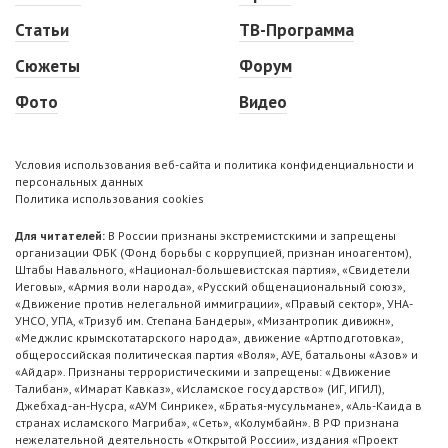
Статьи
ТВ-Программа
Сюжеты
Форум
Фото
Видео
Условия использования веб-сайта и политика конфиденциальности и
персональных данных
Политика использования cookies
Для читателей:
В России признаны экстремистскими и запрещены
организации ФБК (Фонд борьбы с коррупцией, признан иноагентом),
Штабы Навального, «Национал-большевистская партия», «Свидетели
Иеговы», «Армия воли народа», «Русский общенациональный союз»,
«Движение против нелегальной иммиграции», «Правый сектор», УНА-
УНСО, УПА, «Тризуб им. Степана Бандеры», «Мизантропик дивижн»,
«Меджлис крымскотатарского народа», движение «Артподготовка»,
общероссийская политическая партия «Воля», АУЕ, батальоны «Азов» и
«Айдар». Признаны террористическими и запрещены: «Движение
Талибан», «Имарат Кавказ», «Исламское государство» (ИГ, ИГИЛ),
Джебхад-ан-Нусра, «АУМ Синрике», «Братья-мусульмане», «Аль-Каида в
странах исламского Магриба», «Сеть», «Колумбайн». В РФ признана
нежелательной деятельность «Открытой России», издания «Проект