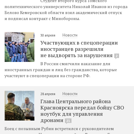
Студент второго курса Томского
политехнического университета Николай Иванов из города
Белово Кемеровской области взял академический отпуск
и подписал контракт с Минобороны.
Новости
30 апреля
Участвующих в спецоперации
иностранцев разрешили
не выдворять за нарушения
2
В России смягчили наказание для
иностранных граждан и лиц без гражданства, которые
участвуют в спецоперации на стороне РФ.
Новости
28 апреля
Глава Центрального района
Красноярска передал бойцу СВО
ноутбук для управления
дронами
21
Боец с позывным Рубин встретился с руководителем