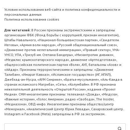
Условия использования веб-сайта и политика конфиденциальности и
персональных данных
Политика использования cookies
Для читателей:
В России признаны экстремистскими и запрещены
организации ФБК (Фонд борьбы с коррупцией, признан иноагентом),
Штабы Навального, «Национал-большевистская партия», «Свидетели
Иеговы», «Армия воли народа», «Русский общенациональный союз»,
«Движение против нелегальной иммиграции», «Правый сектор», УНА-
УНСО, УПА, «Тризуб им. Степана Бандеры», «Мизантропик дивижн»,
«Меджлис крымскотатарского народа», движение «Артподготовка»,
общероссийская политическая партия «Воля», АУЕ, батальоны «Азов» и
«Айдар». Признаны террористическими и запрещены: «Движение
Талибан», «Имарат Кавказ», «Исламское государство» (ИГ, ИГИЛ),
Джебхад-ан-Нусра, «АУМ Синрике», «Братья-мусульмане», «Аль-Каида в
странах исламского Магриба», «Сеть», «Колумбайн». В РФ признана
нежелательной деятельность «Открытой России», издания «Проект
Медиа». СМИ-иноагентами признаны: телеканал «Дождь», «Медуза»,
«Важные истории», «Голос Америки», радио «Свобода», The Insider,
«Медиазона», ОВД-инфо. Иноагентами признаны общество/центр
«Мемориал», «Аналитический Центр Юрия Левады», Сахаровский центр.
Instagram и Facebook (Metа) запрещены в РФ за экстремизм.