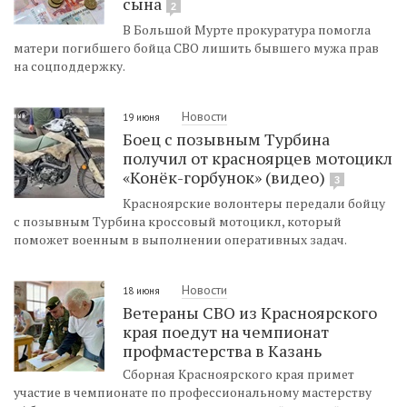
сына
2
В Большой Мурте прокуратура помогла
матери погибшего бойца СВО лишить бывшего мужа прав
на соцподдержку.
Новости
19 июня
Боец с позывным Турбина
получил от красноярцев мотоцикл
«Конёк-горбунок» (видео)
3
Красноярские волонтеры передали бойцу
с позывным Турбина кроссовый мотоцикл, который
поможет военным в выполнении оперативных задач.
Новости
18 июня
Ветераны СВО из Красноярского
края поедут на чемпионат
профмастерства в Казань
Сборная Красноярского края примет
участие в чемпионате по профессиональному мастерству