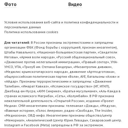
Фото
Видео
Условия использования веб-сайта и политика конфиденциальности и
персональных данных
Политика использования cookies
Для читателей:
В России признаны экстремистскими и запрещены
организации ФБК (Фонд борьбы с коррупцией, признан иноагентом),
Штабы Навального, «Национал-большевистская партия», «Свидетели
Иеговы», «Армия воли народа», «Русский общенациональный союз»,
«Движение против нелегальной иммиграции», «Правый сектор», УНА-
УНСО, УПА, «Тризуб им. Степана Бандеры», «Мизантропик дивижн»,
«Меджлис крымскотатарского народа», движение «Артподготовка»,
общероссийская политическая партия «Воля», АУЕ, батальоны «Азов» и
«Айдар». Признаны террористическими и запрещены: «Движение
Талибан», «Имарат Кавказ», «Исламское государство» (ИГ, ИГИЛ),
Джебхад-ан-Нусра, «АУМ Синрике», «Братья-мусульмане», «Аль-Каида в
странах исламского Магриба», «Сеть», «Колумбайн». В РФ признана
нежелательной деятельность «Открытой России», издания «Проект
Медиа». СМИ-иноагентами признаны: телеканал «Дождь», «Медуза»,
«Важные истории», «Голос Америки», радио «Свобода», The Insider,
«Медиазона», ОВД-инфо. Иноагентами признаны общество/центр
«Мемориал», «Аналитический Центр Юрия Левады», Сахаровский центр.
Instagram и Facebook (Metа) запрещены в РФ за экстремизм.