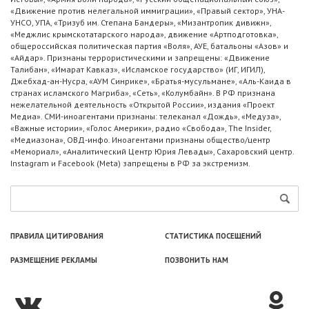
«Движение против нелегальной иммиграции», «Правый сектор», УНА-
УНСО, УПА, «Тризуб им. Степана Бандеры», «Мизантропик дивижн»,
«Меджлис крымскотатарского народа», движение «Артподготовка»,
общероссийская политическая партия «Воля», АУЕ, батальоны «Азов» и
«Айдар». Признаны террористическими и запрещены: «Движение
Талибан», «Имарат Кавказ», «Исламское государство» (ИГ, ИГИЛ),
Джебхад-ан-Нусра, «АУМ Синрике», «Братья-мусульмане», «Аль-Каида в
странах исламского Магриба», «Сеть», «Колумбайн». В РФ признана
нежелательной деятельность «Открытой России», издания «Проект
Медиа». СМИ-иноагентами признаны: телеканал «Дождь», «Медуза»,
«Важные истории», «Голос Америки», радио «Свобода», The Insider,
«Медиазона», ОВД-инфо. Иноагентами признаны общество/центр
«Мемориал», «Аналитический Центр Юрия Левады», Сахаровский центр.
Instagram и Facebook (Metа) запрещены в РФ за экстремизм.
ПРАВИЛА ЦИТИРОВАНИЯ
СТАТИСТИКА ПОСЕЩЕНИЙ
РАЗМЕЩЕНИЕ РЕКЛАМЫ
ПОЗВОНИТЬ НАМ