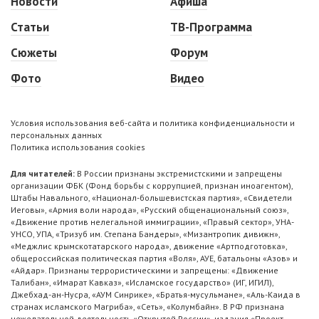
Новости
Афиша
Статьи
ТВ-Программа
Сюжеты
Форум
Фото
Видео
Условия использования веб-сайта и политика конфиденциальности и
персональных данных
Политика использования cookies
Для читателей:
В России признаны экстремистскими и запрещены
организации ФБК (Фонд борьбы с коррупцией, признан иноагентом),
Штабы Навального, «Национал-большевистская партия», «Свидетели
Иеговы», «Армия воли народа», «Русский общенациональный союз»,
«Движение против нелегальной иммиграции», «Правый сектор», УНА-
УНСО, УПА, «Тризуб им. Степана Бандеры», «Мизантропик дивижн»,
«Меджлис крымскотатарского народа», движение «Артподготовка»,
общероссийская политическая партия «Воля», АУЕ, батальоны «Азов» и
«Айдар». Признаны террористическими и запрещены: «Движение
Талибан», «Имарат Кавказ», «Исламское государство» (ИГ, ИГИЛ),
Джебхад-ан-Нусра, «АУМ Синрике», «Братья-мусульмане», «Аль-Каида в
странах исламского Магриба», «Сеть», «Колумбайн». В РФ признана
нежелательной деятельность «Открытой России», издания «Проект