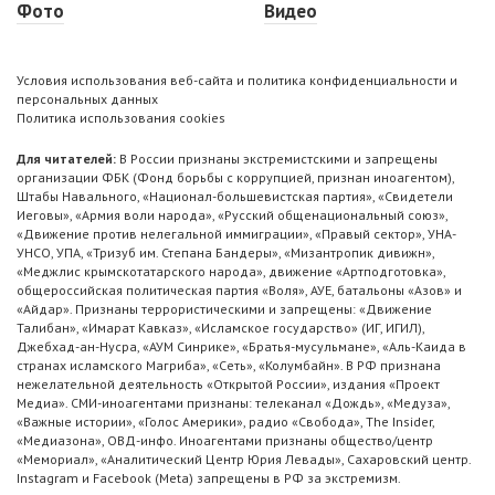
Фото
Видео
Условия использования веб-сайта и политика конфиденциальности и
персональных данных
Политика использования cookies
Для читателей:
В России признаны экстремистскими и запрещены
организации ФБК (Фонд борьбы с коррупцией, признан иноагентом),
Штабы Навального, «Национал-большевистская партия», «Свидетели
Иеговы», «Армия воли народа», «Русский общенациональный союз»,
«Движение против нелегальной иммиграции», «Правый сектор», УНА-
УНСО, УПА, «Тризуб им. Степана Бандеры», «Мизантропик дивижн»,
«Меджлис крымскотатарского народа», движение «Артподготовка»,
общероссийская политическая партия «Воля», АУЕ, батальоны «Азов» и
«Айдар». Признаны террористическими и запрещены: «Движение
Талибан», «Имарат Кавказ», «Исламское государство» (ИГ, ИГИЛ),
Джебхад-ан-Нусра, «АУМ Синрике», «Братья-мусульмане», «Аль-Каида в
странах исламского Магриба», «Сеть», «Колумбайн». В РФ признана
нежелательной деятельность «Открытой России», издания «Проект
Медиа». СМИ-иноагентами признаны: телеканал «Дождь», «Медуза»,
«Важные истории», «Голос Америки», радио «Свобода», The Insider,
«Медиазона», ОВД-инфо. Иноагентами признаны общество/центр
«Мемориал», «Аналитический Центр Юрия Левады», Сахаровский центр.
Instagram и Facebook (Metа) запрещены в РФ за экстремизм.