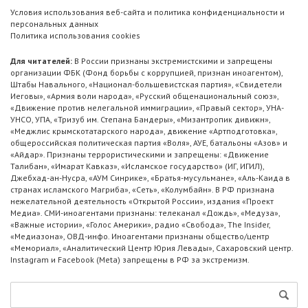
Условия использования веб-сайта и политика конфиденциальности и
персональных данных
Политика использования cookies
Для читателей:
В России признаны экстремистскими и запрещены
организации ФБК (Фонд борьбы с коррупцией, признан иноагентом),
Штабы Навального, «Национал-большевистская партия», «Свидетели
Иеговы», «Армия воли народа», «Русский общенациональный союз»,
«Движение против нелегальной иммиграции», «Правый сектор», УНА-
УНСО, УПА, «Тризуб им. Степана Бандеры», «Мизантропик дивижн»,
«Меджлис крымскотатарского народа», движение «Артподготовка»,
общероссийская политическая партия «Воля», АУЕ, батальоны «Азов» и
«Айдар». Признаны террористическими и запрещены: «Движение
Талибан», «Имарат Кавказ», «Исламское государство» (ИГ, ИГИЛ),
Джебхад-ан-Нусра, «АУМ Синрике», «Братья-мусульмане», «Аль-Каида в
странах исламского Магриба», «Сеть», «Колумбайн». В РФ признана
нежелательной деятельность «Открытой России», издания «Проект
Медиа». СМИ-иноагентами признаны: телеканал «Дождь», «Медуза»,
«Важные истории», «Голос Америки», радио «Свобода», The Insider,
«Медиазона», ОВД-инфо. Иноагентами признаны общество/центр
«Мемориал», «Аналитический Центр Юрия Левады», Сахаровский центр.
Instagram и Facebook (Metа) запрещены в РФ за экстремизм.