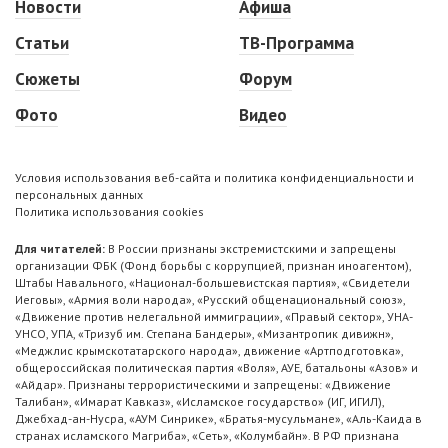
Новости
Афиша
Статьи
ТВ-Программа
Сюжеты
Форум
Фото
Видео
Условия использования веб-сайта и политика конфиденциальности и
персональных данных
Политика использования cookies
Для читателей:
В России признаны экстремистскими и запрещены
организации ФБК (Фонд борьбы с коррупцией, признан иноагентом),
Штабы Навального, «Национал-большевистская партия», «Свидетели
Иеговы», «Армия воли народа», «Русский общенациональный союз»,
«Движение против нелегальной иммиграции», «Правый сектор», УНА-
УНСО, УПА, «Тризуб им. Степана Бандеры», «Мизантропик дивижн»,
«Меджлис крымскотатарского народа», движение «Артподготовка»,
общероссийская политическая партия «Воля», АУЕ, батальоны «Азов» и
«Айдар». Признаны террористическими и запрещены: «Движение
Талибан», «Имарат Кавказ», «Исламское государство» (ИГ, ИГИЛ),
Джебхад-ан-Нусра, «АУМ Синрике», «Братья-мусульмане», «Аль-Каида в
странах исламского Магриба», «Сеть», «Колумбайн». В РФ признана