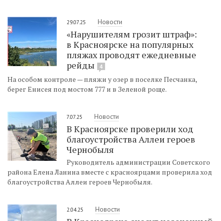
Новости
29.07.25
«Нарушителям грозит штраф»:
в Красноярске на популярных
пляжах проводят ежедневные
рейды
4
На особом контроле — пляжи у озер в поселке Песчанка,
берег Енисея под мостом 777 и​ в Зеленой роще.
Новости
7.07.25
В Красноярске проверили ход
благоустройства Аллеи героев
Чернобыля
Руководитель администрации Советского
района Елена Ланина вместе с красноярцами проверила ход
благоустройства Аллеи героев Чернобыля.
Новости
2.04.25