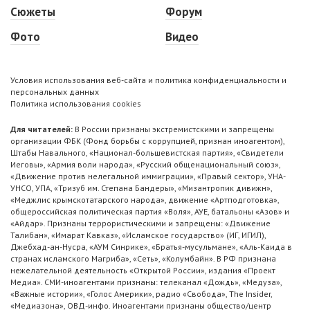
Сюжеты
Форум
Фото
Видео
Условия использования веб-сайта и политика конфиденциальности и
персональных данных
Политика использования cookies
Для читателей:
В России признаны экстремистскими и запрещены
организации ФБК (Фонд борьбы с коррупцией, признан иноагентом),
Штабы Навального, «Национал-большевистская партия», «Свидетели
Иеговы», «Армия воли народа», «Русский общенациональный союз»,
«Движение против нелегальной иммиграции», «Правый сектор», УНА-
УНСО, УПА, «Тризуб им. Степана Бандеры», «Мизантропик дивижн»,
«Меджлис крымскотатарского народа», движение «Артподготовка»,
общероссийская политическая партия «Воля», АУЕ, батальоны «Азов» и
«Айдар». Признаны террористическими и запрещены: «Движение
Талибан», «Имарат Кавказ», «Исламское государство» (ИГ, ИГИЛ),
Джебхад-ан-Нусра, «АУМ Синрике», «Братья-мусульмане», «Аль-Каида в
странах исламского Магриба», «Сеть», «Колумбайн». В РФ признана
нежелательной деятельность «Открытой России», издания «Проект
Медиа». СМИ-иноагентами признаны: телеканал «Дождь», «Медуза»,
«Важные истории», «Голос Америки», радио «Свобода», The Insider,
«Медиазона», ОВД-инфо. Иноагентами признаны общество/центр