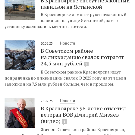
В Красноярске снесут незаконный
павильон на Ястынской
В Красноярске демонтируют незаконный
павильон на улице Ястынской, на его
установку жаловались местные жители.
Новости
10.03.25
В Советском районе
на ликвидацию свалок потратят
24,5 млн рублей
1
В Советском районе Красноярска ищут
подрядчика по ликвидации свалок. В 2025 году на эти цели
заложили на 7,5 млн рублей больше, чем в прошлом.
Новости
26.02.25
В Красноярске 98-летие отметил
ветеран ВОВ Дмитрий Мизяев
(видео)
1
Житель Советского района Красноярска,