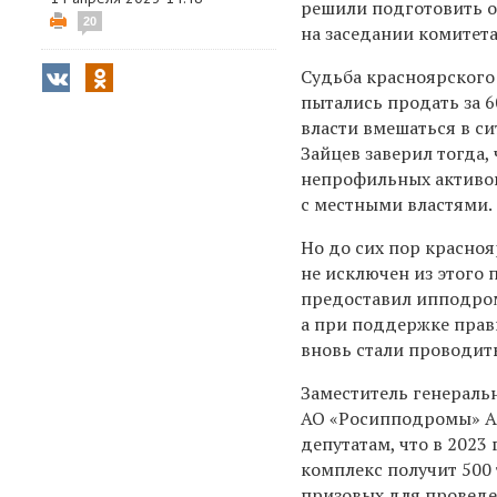
решили подготовить о
20
на заседании комитет
Судьба красноярского 
пытались продать за 
власти вмешаться в с
Зайцев заверил тогда,
непрофильных активов
с местными властями.
Но до сих пор красно
не исключен из этого
предоставил ипподром
а при поддержке прав
вновь стали проводит
Заместитель генераль
АО «Росипподромы» Ал
депутатам, что в 2023
комплекс получит 500 
призовых для проведе