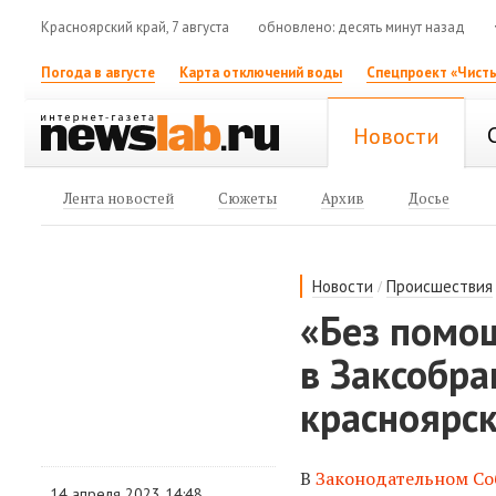
Красноярский край, 7 августа
обновлено: десять минут назад
Погода в августе
Карта отключений воды
Спецпроект «Чисты
Новости
Лента новостей
Сюжеты
Архив
Досье
/
Новости
Происшествия
«Без помощ
в Заксобра
красноярс
В
Законодательном С
14 апреля 2023 14:48