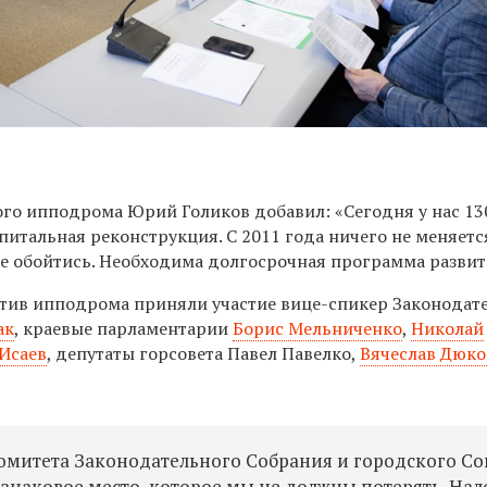
го ипподрома Юрий Голиков добавил: «Сегодня у нас 13
питальная реконструкция. С 2011 года ничего не меняется
е обойтись. Необходима долгосрочная программа развит
тив ипподрома приняли участие вице-спикер Законодат
ак
, краевые парламентарии
Борис Мельниченко
,
Николай
Исаев
, депутаты горсовета Павел Павелко,
Вячеслав Дюко
омитета Законодательного Собрания и городского Со
знаковое место, которое мы не должны потерять. На