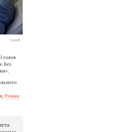
1 из 8
0 голов
. Без
ия».
ельного
в
,
Роман
вета
логовые