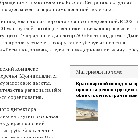
бращение в правительство России. Ситуацию обсудили
а по делам села и агропромышленной политике.
ипподрома до сих пор остается неопределенной. В 2021 
600 млн рублей, но общественники призвали краевые и г
итуацию. Генеральный директор АО «Росипподромы» Дм
 что продажу отменят, сооружение уберут из перечня
 «Росипподромов», а пути его модернизации начнут обс
ярский комплекс
Материалы по теме
 перечня. Муниципалитет
у налоговые льготы,
Красноярский ипподром п
провести реконструкцию с
ительства региона на нём
объектов и построить ма
ься соревнования.
ного директора
ексей Саутин рассказал
 году красноярский
тыс. рублей в качестве
ния мероприятий. Что