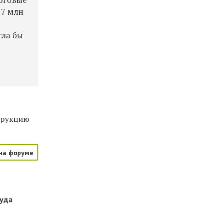
 7 млн
гла бы
струкцию
на форуме
куда