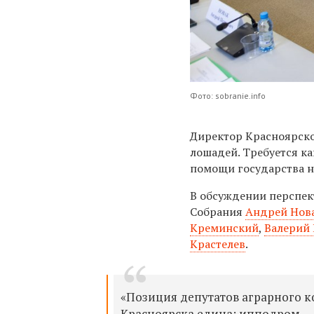
Фото: sobranie.info
Директор Красноярско
лошадей. Требуется ка
помощи государства н
В обсуждении перспек
Собрания
Андрей Нов
Креминский
,
Валерий 
Крастелев
.
«Позиция депутатов аграрного к
Красноярска едина: ипподром — 