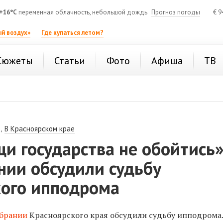
+16°C
переменная облачность, небольшой дождь
Прогноз погоды
€
9
й воздух»
Где купаться летом?
Сюжеты
Статьи
Фото
Афиша
ТВ
,
В Красноярском крае
и государства не обойтись»
нии обсудили судьбу
кого ипподрома
обрании
Красноярского края обсудили судьбу ипподрома.