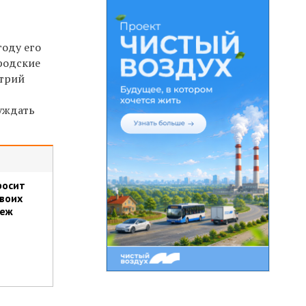
году его
ородские
итрий
уждать
росит
воих
неж