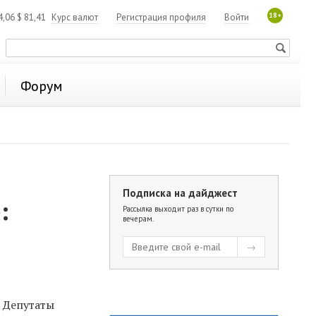
18+
4,06
$
81,41
Курс валют
Регистрация профиля
Войти
Форум
Подписка на дайджест
:
Рассылка выходит раз в сутки по
вечерам.
 Депутаты