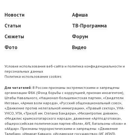
Новости
Афиша
Статьи
ТВ-Программа
Сюжеты
Форум
Фото
Видео
Условия использования веб-сайта и политика конфиденциальности и
персональных данных
Политика использования cookies
Для читателей:
В России признаны экстремистскими и запрещены
организации ФБК (Фонд борьбы с коррупцией, признан иноагентом),
Штабы Навального, «Национал-большевистская партия», «Свидетели
Иеговы», «Армия воли народа», «Русский общенациональный союз»,
«Движение против нелегальной иммиграции», «Правый сектор», УНА-
УНСО, УПА, «Тризуб им. Степана Бандеры», «Мизантропик дивижн»,
«Меджлис крымскотатарского народа», движение «Артподготовка»,
общероссийская политическая партия «Воля», АУЕ, батальоны «Азов» и
«Айдар». Признаны террористическими и запрещены: «Движение
Талибан», «Имарат Кавказ», «Исламское государство» (ИГ, ИГИЛ),