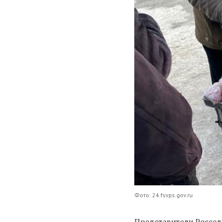
Фото: 24.fsvps.gov.ru
Представители Россел