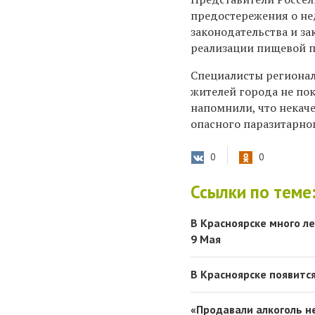
предостережения о не
законодательства и з
реализации пищевой 
Специалисты регионал
жителей города не по
напомнили, что некач
опасного паразитарног
0
0
Ссылки по теме
В Красноярске много ле
9 Мая
В Красноярске появитс
«Продавали алкоголь н