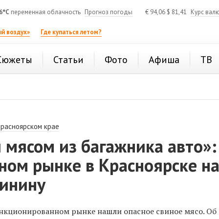
6°C
переменная облачность
Прогноз погоды
€
94,06
$
81,41
Курс вал
й воздух»
Где купаться летом?
Сюжеты
Статьи
Фото
Афиша
ТВ
Красноярском крае
 мясом из багажника авто»:
нном рынке в Красноярске н
винину
анкционированном рынке нашли опасное свиное мясо. Об