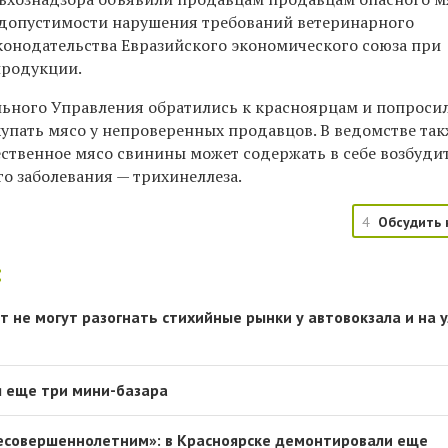
допустимости нарушения требований ветеринарного
аконодательства Евразийского экономического союза при
продукции.
ьного Управления обратились к красноярцам и попроси
купать мясо у непроверенных продавцов. В ведомстве та
ественное мясо свинины может содержать в себе возбуди
о заболевания — трихинеллеза.
4
Обсудить 
:
т не могут разогнать стихийные рынки у автовокзала и на 
я еще три мини-базара
есовершеннолетним»: в Красноярске демонтировали еще