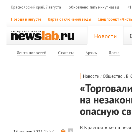
Красноярский край, 7 августа
обновлено: пять минут назад
+1
Погода в августе
Карта отключений воды
Спецпроект «Чисты
Новости
Лента новостей
Сюжеты
Архив
Досье
/
,
Новости
Общество
В 
«Торговали
на незако
опасную с
В Красноярске на нес
18 апреля 2023 15:57
4