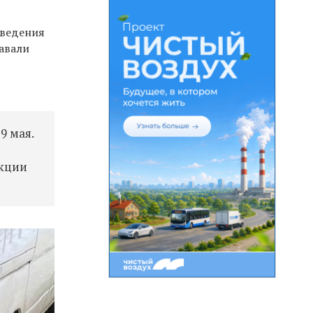
оведения
авали
9 мая.
укции