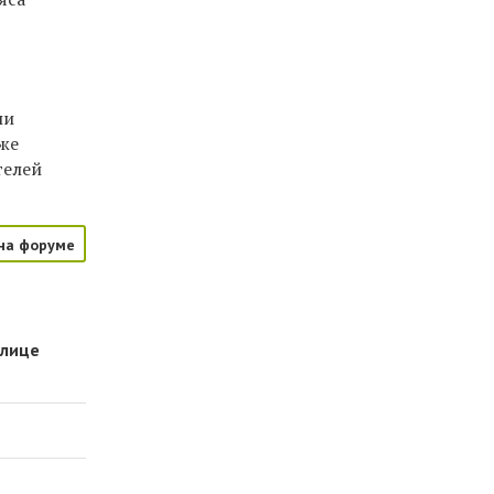
ли
кже
телей
на форуме
улице