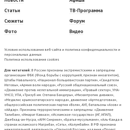
Статьи
ТВ-Программа
Сюжеты
Форум
Фото
Видео
Условия использования веб-сайта и политика конфиденциальности и
персональных данных
Политика использования cookies
Для читателей:
В России признаны экстремистскими и запрещены
организации ФБК (Фонд борьбы с коррупцией, признан иноагентом),
Штабы Навального, «Национал-большевистская партия», «Свидетели
Иеговы», «Армия воли народа», «Русский общенациональный союз»,
«Движение против нелегальной иммиграции», «Правый сектор», УНА-
УНСО, УПА, «Тризуб им. Степана Бандеры», «Мизантропик дивижн»,
«Меджлис крымскотатарского народа», движение «Артподготовка»,
общероссийская политическая партия «Воля», АУЕ, батальоны «Азов» и
«Айдар». Признаны террористическими и запрещены: «Движение
Талибан», «Имарат Кавказ», «Исламское государство» (ИГ, ИГИЛ),
Джебхад-ан-Нусра, «АУМ Синрике», «Братья-мусульмане», «Аль-Каида в
странах исламского Магриба», «Сеть», «Колумбайн». В РФ признана
нежелательной деятельность «Открытой России», издания «Проект