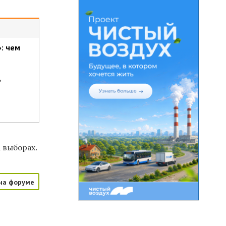
: чем
ь
 выборах.
на форуме