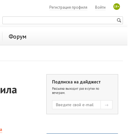
18+
Регистрация профиля
Войти
Форум
Подписка на дайджест
аила
Рассылка выходит раз в сутки по
вечерам.
а