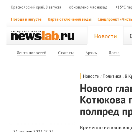
Красноярский край, 8 августа
обновлено: час назад
+15°C
пе
Погода в августе
Карта отключений воды
Спецпроект «Чисты
Новости
Лента новостей
Сюжеты
Архив
Досье
/
,
Новости
Политика
В К
Нового гла
Котюкова 
полпред п
Временно исполняющег
21 апреля 2023 10:23