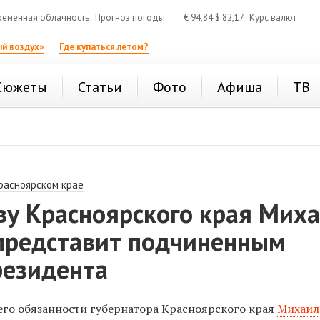
ременная облачность
Прогноз погоды
€
94,84
$
82,17
Курс валют
й воздух»
Где купаться летом?
Сюжеты
Статьи
Фото
Афиша
ТВ
расноярском крае
ву Красноярского края Мих
представит подчиненным
резидента
о обязанности губернатора Красноярского края
Михаил