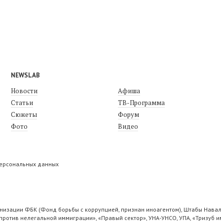
NEWSLAB
Новости
Афиша
Статьи
ТВ-Программа
Сюжеты
Форум
Фото
Видео
персональных данных
низации ФБК (Фонд борьбы с коррупцией, признан иноагентом), Штабы Навал
ротив нелегальной иммиграции», «Правый сектор», УНА-УНСО, УПА, «Тризуб и