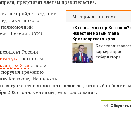
апреля, представят членам правительства.
иятие пройдет в здании
Материалы по теме
редставит нового
а полномочный
«Кто вы, мистер Котюков?»
известен новый глава
ента России в СФО
Красноярского края
Как складывалас
резидент России
карьера врио
губернатора
исал указ
, которым
ксандра Усса
с поста
е поручил временно
илу Котюкову. Исполнять
до вступления в должность человека, который победит на
ря 2023 года, в единый день голосования.
54
Обсудить 
: