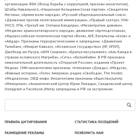
организации ФБК (Фонд борьбы с коррупцией, признан иноагентом),
Штабы Навального, «Национал-большевистская партия», «Свидетели
Иеговы», «Армия воли народа», «Русский общенациональный союз»,
«Движение против нелегальной иммиграции», «Правый сектор», УНА-
УНСО, УПА, «Тризуб им. Степана Бандеры», «Мизантропик дивижн»,
«Меджлис крымскотатарского народа», движение «Артподготовка»,
общероссийская политическая партия «Воля», АУЕ, батальоны «Азов» и
«Айдар». Признаны террористическими и запрещены: «Движение
Талибан», «Имарат Кавказ», «Исламское государство» (ИГ, ИГИЛ),
Джебхад-ан-Нусра, «АУМ Синрике», «Братья-мусульмане», «Аль-Каида в
странах исламского Магриба», «Сеть», «Колумбайн». В РФ признана
нежелательной деятельность «Открытой России», издания «Проект
Медиа». СМИ-иноагентами признаны: телеканал «Дождь», «Медуза»,
«Важные истории», «Голос Америки», радио «Свобода», The Insider,
«Медиазона», ОВД-инфо. Иноагентами признаны общество/центр
«Мемориал», «Аналитический Центр Юрия Левады», Сахаровский центр.
Instagram и Facebook (Metа) запрещены в РФ за экстремизм.
ПРАВИЛА ЦИТИРОВАНИЯ
СТАТИСТИКА ПОСЕЩЕНИЙ
РАЗМЕЩЕНИЕ РЕКЛАМЫ
ПОЗВОНИТЬ НАМ