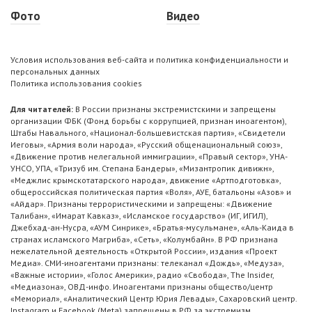
Фото
Видео
Условия использования веб-сайта и политика конфиденциальности и
персональных данных
Политика использования cookies
Для читателей:
В России признаны экстремистскими и запрещены
организации ФБК (Фонд борьбы с коррупцией, признан иноагентом),
Штабы Навального, «Национал-большевистская партия», «Свидетели
Иеговы», «Армия воли народа», «Русский общенациональный союз»,
«Движение против нелегальной иммиграции», «Правый сектор», УНА-
УНСО, УПА, «Тризуб им. Степана Бандеры», «Мизантропик дивижн»,
«Меджлис крымскотатарского народа», движение «Артподготовка»,
общероссийская политическая партия «Воля», АУЕ, батальоны «Азов» и
«Айдар». Признаны террористическими и запрещены: «Движение
Талибан», «Имарат Кавказ», «Исламское государство» (ИГ, ИГИЛ),
Джебхад-ан-Нусра, «АУМ Синрике», «Братья-мусульмане», «Аль-Каида в
странах исламского Магриба», «Сеть», «Колумбайн». В РФ признана
нежелательной деятельность «Открытой России», издания «Проект
Медиа». СМИ-иноагентами признаны: телеканал «Дождь», «Медуза»,
«Важные истории», «Голос Америки», радио «Свобода», The Insider,
«Медиазона», ОВД-инфо. Иноагентами признаны общество/центр
«Мемориал», «Аналитический Центр Юрия Левады», Сахаровский центр.
Instagram и Facebook (Metа) запрещены в РФ за экстремизм.