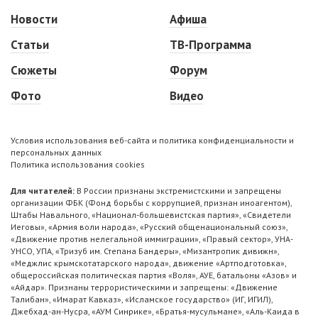
Новости
Афиша
Статьи
ТВ-Программа
Сюжеты
Форум
Фото
Видео
Условия использования веб-сайта и политика конфиденциальности и
персональных данных
Политика использования cookies
Для читателей:
В России признаны экстремистскими и запрещены
организации ФБК (Фонд борьбы с коррупцией, признан иноагентом),
Штабы Навального, «Национал-большевистская партия», «Свидетели
Иеговы», «Армия воли народа», «Русский общенациональный союз»,
«Движение против нелегальной иммиграции», «Правый сектор», УНА-
УНСО, УПА, «Тризуб им. Степана Бандеры», «Мизантропик дивижн»,
«Меджлис крымскотатарского народа», движение «Артподготовка»,
общероссийская политическая партия «Воля», АУЕ, батальоны «Азов» и
«Айдар». Признаны террористическими и запрещены: «Движение
Талибан», «Имарат Кавказ», «Исламское государство» (ИГ, ИГИЛ),
Джебхад-ан-Нусра, «АУМ Синрике», «Братья-мусульмане», «Аль-Каида в