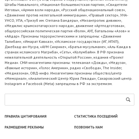
Штабы Навального, «Национал-большевистская партия», «Свидетели
Иеговы», «Армия воли народа», «Русский общенациональный союз»,
«Движение против нелегальной иммиграции», «Правый сектор», УНА-
УНСО, УПА, «Тризуб им. Степана Бандеры», «Мизантропик дивижн»,
«Меджлис крымскотатарского народа», движение «Артподготовка»,
общероссийская политическая партия «Воля», АУЕ, батальоны «Азов» и
«Айдар». Признаны террористическими и запрещены: «Движение
Талибан», «Имарат Кавказ», «Исламское государство» (ИГ, ИГИЛ),
Джебхад-ан-Нусра, «АУМ Синрике», «Братья-мусульмане», «Аль-Каида в
странах исламского Магриба», «Сеть», «Колумбайн». В РФ признана
нежелательной деятельность «Открытой России», издания «Проект
Медиа». СМИ-иноагентами признаны: телеканал «Дождь», «Медуза»,
«Важные истории», «Голос Америки», радио «Свобода», The Insider,
«Медиазона», ОВД-инфо. Иноагентами признаны общество/центр
«Мемориал», «Аналитический Центр Юрия Левады», Сахаровский центр.
Instagram и Facebook (Metа) запрещены в РФ за экстремизм.
ПРАВИЛА ЦИТИРОВАНИЯ
СТАТИСТИКА ПОСЕЩЕНИЙ
РАЗМЕЩЕНИЕ РЕКЛАМЫ
ПОЗВОНИТЬ НАМ