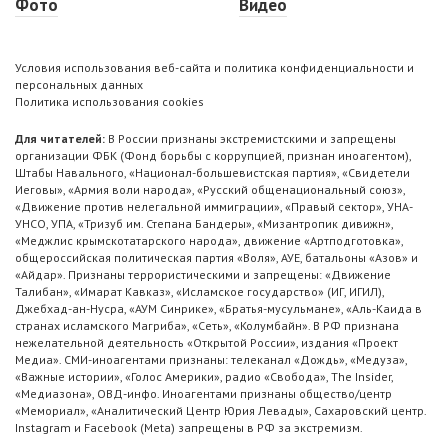
Фото
Видео
Условия использования веб-сайта и политика конфиденциальности и
персональных данных
Политика использования cookies
Для читателей:
В России признаны экстремистскими и запрещены
организации ФБК (Фонд борьбы с коррупцией, признан иноагентом),
Штабы Навального, «Национал-большевистская партия», «Свидетели
Иеговы», «Армия воли народа», «Русский общенациональный союз»,
«Движение против нелегальной иммиграции», «Правый сектор», УНА-
УНСО, УПА, «Тризуб им. Степана Бандеры», «Мизантропик дивижн»,
«Меджлис крымскотатарского народа», движение «Артподготовка»,
общероссийская политическая партия «Воля», АУЕ, батальоны «Азов» и
«Айдар». Признаны террористическими и запрещены: «Движение
Талибан», «Имарат Кавказ», «Исламское государство» (ИГ, ИГИЛ),
Джебхад-ан-Нусра, «АУМ Синрике», «Братья-мусульмане», «Аль-Каида в
странах исламского Магриба», «Сеть», «Колумбайн». В РФ признана
нежелательной деятельность «Открытой России», издания «Проект
Медиа». СМИ-иноагентами признаны: телеканал «Дождь», «Медуза»,
«Важные истории», «Голос Америки», радио «Свобода», The Insider,
«Медиазона», ОВД-инфо. Иноагентами признаны общество/центр
«Мемориал», «Аналитический Центр Юрия Левады», Сахаровский центр.
Instagram и Facebook (Metа) запрещены в РФ за экстремизм.