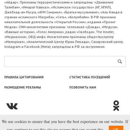
«Айдар». Признаны террористическими и запрещены: «Движение
Талибан», «Имарат Кавказ», «Исламское государство» (ИГ, ИГИЛ),
Джебхад-ан-Нусра, «АУМ Синрике», «Братья-мусульмане», «Аль-Каида в
странах исламского Магриба», «Сеть», «Колумбайн». В РФ признана
нежелательной деятельность «Открытой России», издания «Проект
Медиа». СМИ-иноагентами признаны: телеканал «Дождь», «Медуза»,
«Важные истории», «Голос Америки», радио «Свобода», The Insider,
«Медиазона», ОВД-инфо. Иноагентами признаны общество/центр
«Мемориал», «Аналитический Центр Юрия Левады», Сахаровский центр.
Instagram и Facebook (Metа) запрещены в РФ за экстремизм.
ПРАВИЛА ЦИТИРОВАНИЯ
СТАТИСТИКА ПОСЕЩЕНИЙ
РАЗМЕЩЕНИЕ РЕКЛАМЫ
ПОЗВОНИТЬ НАМ
We use cookies to ensure that you have the best experience on our website. If
© ООО «Лаборатория Новоcтей», 2003—2026.
you continue to use this site we assume that you accept this.
OK