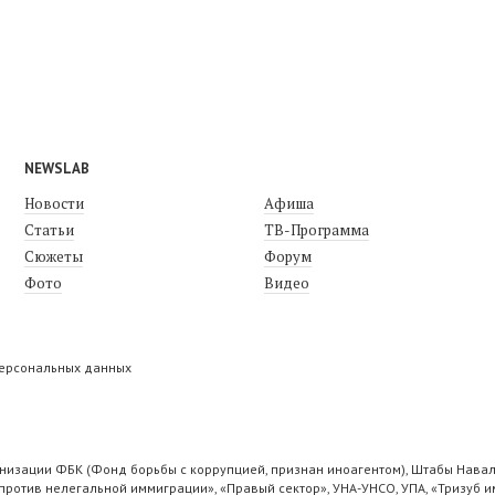
NEWSLAB
Новости
Афиша
Статьи
ТВ-Программа
Сюжеты
Форум
Фото
Видео
персональных данных
низации ФБК (Фонд борьбы с коррупцией, признан иноагентом), Штабы Навал
ротив нелегальной иммиграции», «Правый сектор», УНА-УНСО, УПА, «Тризуб и