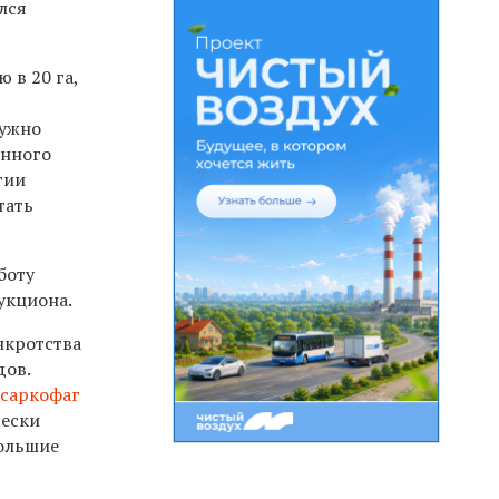
лся
 в 20 га,
нужно
енного
гии
тать
боту
укциона.
нкротства
дов.
саркофаг
чески
большие