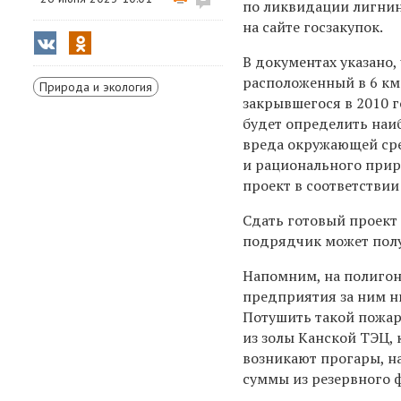
по ликвидации лигнин
на сайте госзакупок.
В документах указано,
расположенный в 6 км
Природа и экология
закрывшегося в 2010 
будет определить наи
вреда окружающей сре
и рационального прир
проект в соответствии
Сдать готовый проект 
подрядчик может получ
Напомним, на полигон
п
редприятия за ним н
Потушить такой пожар
из золы Канской ТЭЦ,
возникают прогары, н
суммы из резервного 