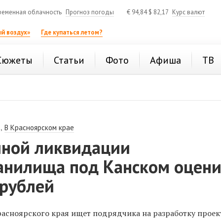
ременная облачность
Прогноз погоды
€
94,84
$
82,17
Курс валют
й воздух»
Где купаться летом?
Сюжеты
Статьи
Фото
Афиша
ТВ
,
В Красноярском крае
лной ликвидации
анилища под Канском оцен
 рублей
расноярского края ищет подрядчика на разработку проек