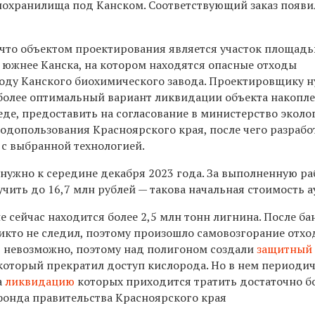
охранилища под Канском. Соответствующий заказ появи
 что объектом проектирования является участок площадью
 южнее Канска, на котором находятся опасные отходы
году Канского биохимического завода. Проектировщику 
более оптимальный вариант ликвидации объекта накопл
де, предоставить на согласование в министерство эколо
одопользования Красноярского края, после чего разрабо
 с выбранной технологией.
нужно к середине декабря 2023 года. За выполненную ра
ить до 16,7 млн рублей — такова начальная стоимость а
е сейчас находится более
2,5 млн тонн лигнина.
После ба
икто не следил, поэтому произошло самовозгорание отхо
 невозможно, поэтому над полигоном создали
защитный 
 который прекратил доступ кислорода. Но в нем периоди
а
ликвидацию
которых приходится тратить достаточно 
фонда правительства Красноярского края