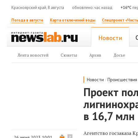
Красноярский край, 8 августа
обновлено: час назад
+16°C
пе
Погода в августе
Карта отключений воды
Спецпроект «Чисты
Новости
Лента новостей
Сюжеты
Архив
Досье
/
Новости
Происшествия
Проект по
лигнинохр
в 16,7 млн
Агентство госзаказа К
26 июня 2023 10:01
2