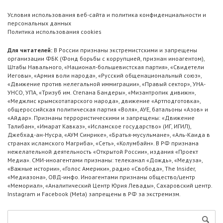
Условия использования веб-сайта и политика конфиденциальности и
персональных данных
Политика использования cookies
Для читателей:
В России признаны экстремистскими и запрещены
организации ФБК (Фонд борьбы с коррупцией, признан иноагентом),
Штабы Навального, «Национал-большевистская партия», «Свидетели
Иеговы», «Армия воли народа», «Русский общенациональный союз»,
«Движение против нелегальной иммиграции», «Правый сектор», УНА-
УНСО, УПА, «Тризуб им. Степана Бандеры», «Мизантропик дивижн»,
«Меджлис крымскотатарского народа», движение «Артподготовка»,
общероссийская политическая партия «Воля», АУЕ, батальоны «Азов» и
«Айдар». Признаны террористическими и запрещены: «Движение
Талибан», «Имарат Кавказ», «Исламское государство» (ИГ, ИГИЛ),
Джебхад-ан-Нусра, «АУМ Синрике», «Братья-мусульмане», «Аль-Каида в
странах исламского Магриба», «Сеть», «Колумбайн». В РФ признана
нежелательной деятельность «Открытой России», издания «Проект
Медиа». СМИ-иноагентами признаны: телеканал «Дождь», «Медуза»,
«Важные истории», «Голос Америки», радио «Свобода», The Insider,
«Медиазона», ОВД-инфо. Иноагентами признаны общество/центр
«Мемориал», «Аналитический Центр Юрия Левады», Сахаровский центр.
Instagram и Facebook (Metа) запрещены в РФ за экстремизм.