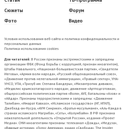
Статьи
ТВ-Программа
Сюжеты
Форум
Фото
Видео
Условия использования веб-сайта и политика конфиденциальности и
персональных данных
Политика использования cookies
Для читателей:
В России признаны экстремистскими и запрещены
организации ФБК (Фонд борьбы с коррупцией, признан иноагентом),
Штабы Навального, «Национал-большевистская партия», «Свидетели
Иеговы», «Армия воли народа», «Русский общенациональный союз»,
«Движение против нелегальной иммиграции», «Правый сектор», УНА-
УНСО, УПА, «Тризуб им. Степана Бандеры», «Мизантропик дивижн»,
«Меджлис крымскотатарского народа», движение «Артподготовка»,
общероссийская политическая партия «Воля», АУЕ, батальоны «Азов» и
«Айдар». Признаны террористическими и запрещены: «Движение
Талибан», «Имарат Кавказ», «Исламское государство» (ИГ, ИГИЛ),
Джебхад-ан-Нусра, «АУМ Синрике», «Братья-мусульмане», «Аль-Каида в
странах исламского Магриба», «Сеть», «Колумбайн». В РФ признана
нежелательной деятельность «Открытой России», издания «Проект
Медиа». СМИ-иноагентами признаны: телеканал «Дождь», «Медуза»,
«Важные истории», «Голос Америки», радио «Свобода», The Insider,