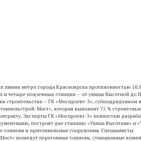
ап линии метро города Красноярска протяженностью 10,8
х и четыре подземных станции — от улицы Высотной до Ш
к строительства — ГК «Моспроект-3», субподрядчиком 
тоннельстрой-Мост», которая выполнит 75 % строительн
онтракту. Эксперты ГК «Моспроект-3» полностью разраб
ументацию, построят две станции: «Улица Высотная» и «
е тоннели и притоннельные сооружения. Специалисты
Мост» возведут перегонные тоннели, станционные комп