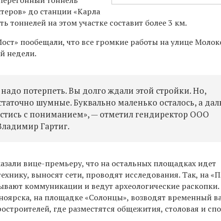
хтеров» до станции «Карла
ь тоннелей на этом участке составит более 3 км.
Мост»
пообещали, что все громкие работы на улице Молок
й недели.
 надо потерпеть.
Вы долго ждали этой стройки. Но,
статочно шумные. Буквально маленько осталось, а да
естись с пониманием», — отметил гендиректор ООО
Владимир Гартиг.
азали вице-премьеру, что н
а остальных площадках идет
технику, выносят
сети, проводят исследования. Так, на 
вают коммуникации и ведут археологические раскопки.
сноярска, на площадке «Солонцы», возводят временный в
остроителей, где разместятся общежития, столовая и спо