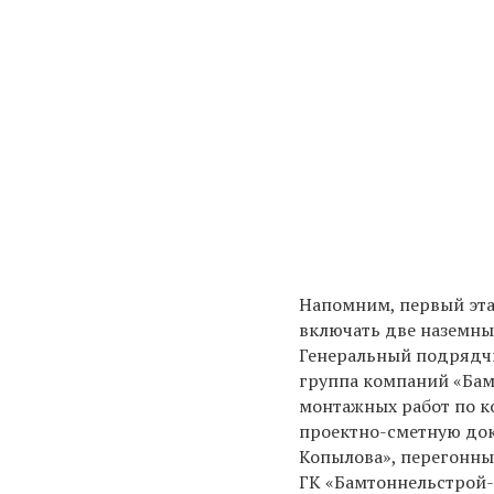
Напомним, п
ервый эт
включать две наземны
Генеральный подрядчи
группа компаний «Бам
монтажных работ по к
проектно-сметную док
Копылова», перегонны
ГК «Бамтоннельстрой-