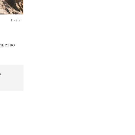
1 из 5
льство
.
е