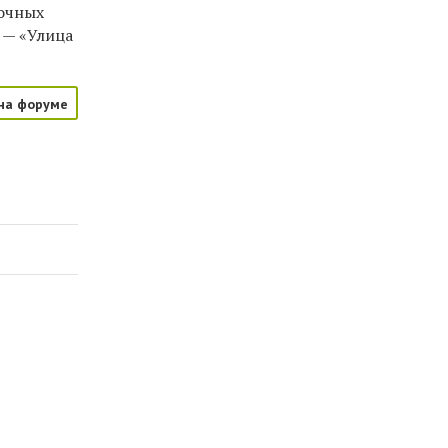
вочных
 — «Улица
на форуме