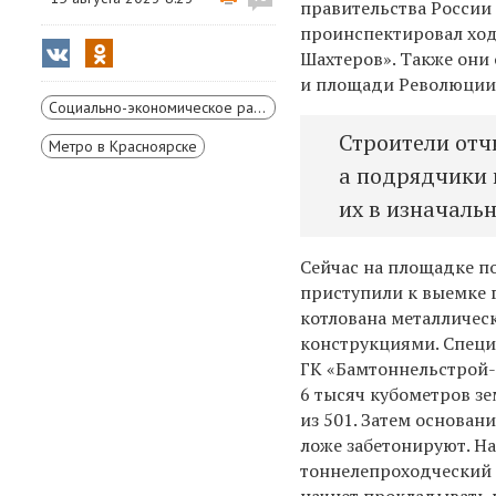
правительства России
проинспектировал ход
Шахтеров». Также они
и площади Революции
Социально-экономическое развитие Красноярского края
Строители отч
Метро в Красноярске
а подрядчики 
их в изначаль
Сейчас на площадке п
приступили к выемке 
котлована металличе
конструкциями. Спец
ГК «Бамтоннельстрой-
6 тысяч кубометров зе
из 501. Затем основан
ложе забетонируют. На
тоннелепроходческий 
начнет прокладывать 