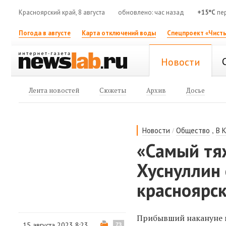
Красноярский край, 8 августа
обновлено: час назад
+15°C
пе
Погода в августе
Карта отключений воды
Спецпроект «Чисты
Новости
Лента новостей
Сюжеты
Архив
Досье
/
,
Новости
Общество
В 
«Самый тя
Хуснуллин 
красноярск
Прибывший накануне
15 августа 2023 8:23
73