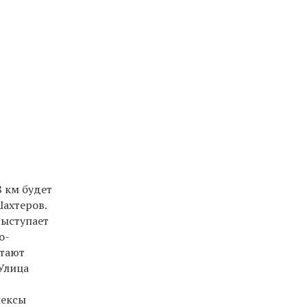
 км будет
ахтеров.
выступает
о-
отают
Улица
лексы