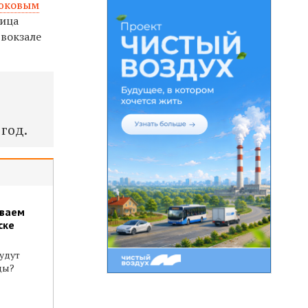
юковым
лица
 вокзале
год.
иваем
ске
будут
цы?