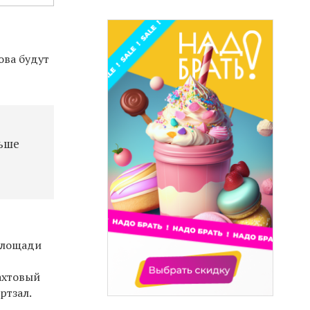
ова будут
льше
«Площади
ахтовый
ртзал.