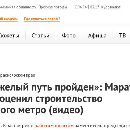
ременная облачность
Прогноз погоды
€
94,84
$
82,17
Курс валют
й воздух»
Где купаться летом?
Сюжеты
Статьи
Фото
Афиша
ТВ
Красноярском крае
желый путь пройден»: Мара
оценил строительство
ого метро (видео)
 в
Красноярск
с рабочим визитом
заместитель председате