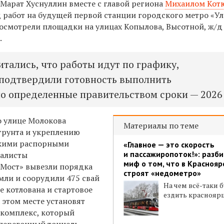
 Марат Хуснуллин вместе с
главой
региона
Михаилом Кот
 работ на будущей первой станции городского метро «У
 осмотрели
площадки на улицах Копылова, Высотной, ж/д
.
итались, что работы идут по графику,
подтвердили готовность выполнить
но определенные правительством сроки — 2026 
о
улице
Молокова
Материалы по теме
грунта и укреплению
скими распорными
«Главное — это скорость
и пассажиропоток!»: разб
иалисты
миф о том, что в Краснояр
Мост» вывезли порядка
строят «недометро»
мли и соорудили 475 свай
На чем всё-таки 
ие котлована и стартовое
ездить краснояр
 этом месте установят
комплекс, который
перегонный тоннель