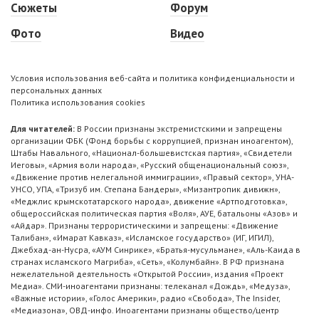
Сюжеты
Форум
Фото
Видео
Условия использования веб-сайта и политика конфиденциальности и
персональных данных
Политика использования cookies
Для читателей:
В России признаны экстремистскими и запрещены
организации ФБК (Фонд борьбы с коррупцией, признан иноагентом),
Штабы Навального, «Национал-большевистская партия», «Свидетели
Иеговы», «Армия воли народа», «Русский общенациональный союз»,
«Движение против нелегальной иммиграции», «Правый сектор», УНА-
УНСО, УПА, «Тризуб им. Степана Бандеры», «Мизантропик дивижн»,
«Меджлис крымскотатарского народа», движение «Артподготовка»,
общероссийская политическая партия «Воля», АУЕ, батальоны «Азов» и
«Айдар». Признаны террористическими и запрещены: «Движение
Талибан», «Имарат Кавказ», «Исламское государство» (ИГ, ИГИЛ),
Джебхад-ан-Нусра, «АУМ Синрике», «Братья-мусульмане», «Аль-Каида в
странах исламского Магриба», «Сеть», «Колумбайн». В РФ признана
нежелательной деятельность «Открытой России», издания «Проект
Медиа». СМИ-иноагентами признаны: телеканал «Дождь», «Медуза»,
«Важные истории», «Голос Америки», радио «Свобода», The Insider,
«Медиазона», ОВД-инфо. Иноагентами признаны общество/центр