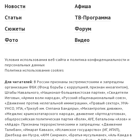
Новости
Афиша
Статьи
ТВ-Программа
Сюжеты
Форум
Фото
Видео
Условия использования веб-сайта и политика конфиденциальности и
персональных данных
Политика использования cookies
Для читателей:
В России признаны экстремистскими и запрещены
организации ФБК (Фонд борьбы с коррупцией, признан иноагентом),
Штабы Навального, «Национал-большевистская партия», «Свидетели
Иеговы», «Армия воли народа», «Русский общенациональный союз»,
«Движение против нелегальной иммиграции», «Правый сектор», УНА-
УНСО, УПА, «Тризуб им. Степана Бандеры», «Мизантропик дивижн»,
«Меджлис крымскотатарского народа», движение «Артподготовка»,
общероссийская политическая партия «Воля», АУЕ, батальоны «Азов» и
«Айдар». Признаны террористическими и запрещены: «Движение
Талибан», «Имарат Кавказ», «Исламское государство» (ИГ, ИГИЛ),
Джебхад-ан-Нусра, «АУМ Синрике», «Братья-мусульмане», «Аль-Каида в