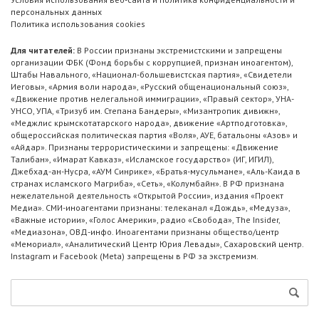
персональных данных
Политика использования cookies
Для читателей:
В России признаны экстремистскими и запрещены
организации ФБК (Фонд борьбы с коррупцией, признан иноагентом),
Штабы Навального, «Национал-большевистская партия», «Свидетели
Иеговы», «Армия воли народа», «Русский общенациональный союз»,
«Движение против нелегальной иммиграции», «Правый сектор», УНА-
УНСО, УПА, «Тризуб им. Степана Бандеры», «Мизантропик дивижн»,
«Меджлис крымскотатарского народа», движение «Артподготовка»,
общероссийская политическая партия «Воля», АУЕ, батальоны «Азов» и
«Айдар». Признаны террористическими и запрещены: «Движение
Талибан», «Имарат Кавказ», «Исламское государство» (ИГ, ИГИЛ),
Джебхад-ан-Нусра, «АУМ Синрике», «Братья-мусульмане», «Аль-Каида в
странах исламского Магриба», «Сеть», «Колумбайн». В РФ признана
нежелательной деятельность «Открытой России», издания «Проект
Медиа». СМИ-иноагентами признаны: телеканал «Дождь», «Медуза»,
«Важные истории», «Голос Америки», радио «Свобода», The Insider,
«Медиазона», ОВД-инфо. Иноагентами признаны общество/центр
«Мемориал», «Аналитический Центр Юрия Левады», Сахаровский центр.
Instagram и Facebook (Metа) запрещены в РФ за экстремизм.