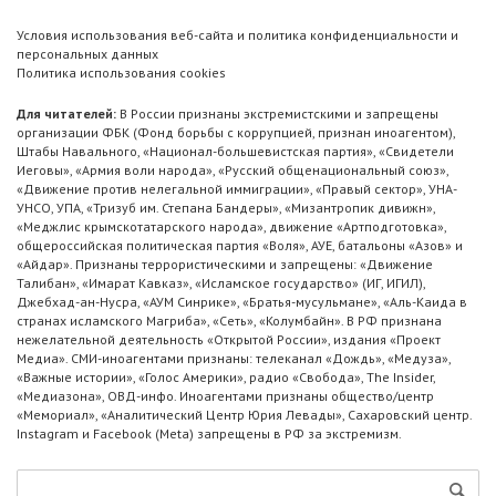
Условия использования веб-сайта и политика конфиденциальности и
персональных данных
Политика использования cookies
Для читателей:
В России признаны экстремистскими и запрещены
организации ФБК (Фонд борьбы с коррупцией, признан иноагентом),
Штабы Навального, «Национал-большевистская партия», «Свидетели
Иеговы», «Армия воли народа», «Русский общенациональный союз»,
«Движение против нелегальной иммиграции», «Правый сектор», УНА-
УНСО, УПА, «Тризуб им. Степана Бандеры», «Мизантропик дивижн»,
«Меджлис крымскотатарского народа», движение «Артподготовка»,
общероссийская политическая партия «Воля», АУЕ, батальоны «Азов» и
«Айдар». Признаны террористическими и запрещены: «Движение
Талибан», «Имарат Кавказ», «Исламское государство» (ИГ, ИГИЛ),
Джебхад-ан-Нусра, «АУМ Синрике», «Братья-мусульмане», «Аль-Каида в
странах исламского Магриба», «Сеть», «Колумбайн». В РФ признана
нежелательной деятельность «Открытой России», издания «Проект
Медиа». СМИ-иноагентами признаны: телеканал «Дождь», «Медуза»,
«Важные истории», «Голос Америки», радио «Свобода», The Insider,
«Медиазона», ОВД-инфо. Иноагентами признаны общество/центр
«Мемориал», «Аналитический Центр Юрия Левады», Сахаровский центр.
Instagram и Facebook (Metа) запрещены в РФ за экстремизм.